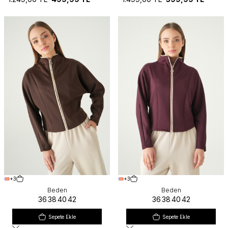
+3
+3
Beden
Beden
36
38
40
42
36
38
40
42
Sepete Ekle
Sepete Ekle