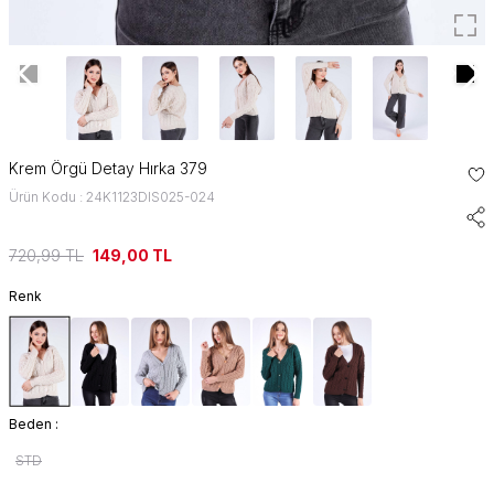
Krem Örgü Detay Hırka 379
Ürün Kodu : 24K1123DIS025-024
720,99
TL
149,00
TL
Renk
Beden :
STD