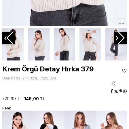
Krem Örgü Detay Hırka 379
Ürün Kodu : 24K1123DIS025-024
720,99
TL
149,00
TL
Renk