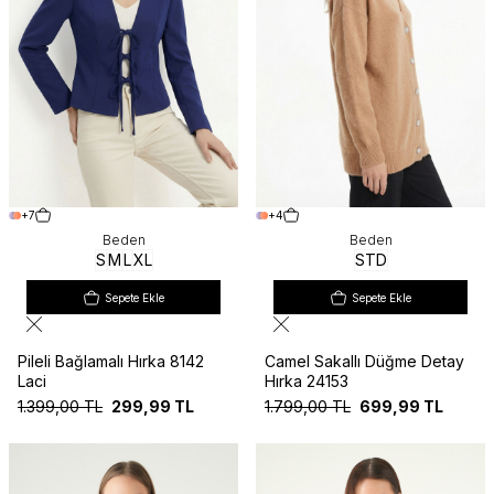
+7
+4
Beden
Beden
S
M
L
XL
STD
Sepete Ekle
Sepete Ekle
Pileli Bağlamalı Hırka 8142
Camel Sakallı Düğme Detay
Laci
Hırka 24153
1.399,00
TL
299,99
TL
1.799,00
TL
699,99
TL