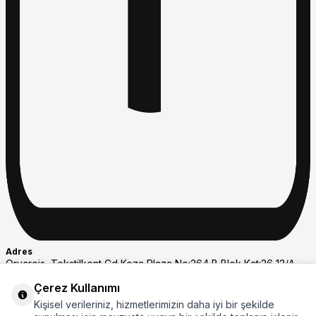
Adres
Oruçreis, Tekstilkent Cd Koza Plaza No:264 B Blok Kat:26 12/A
D:263, 34000, 34235 Esenler/İstanbul
Çerez Kullanımı
Whastapp Destek
Kişisel verileriniz, hizmetlerimizin daha iyi bir şekilde
+908508007297