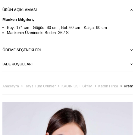
ÜRÜN AÇIKLAMASI
Manken Bilgileri;
Boy: 174 cm , Göğüs: 80 cm , Bel: 60 cm , Kalça: 90 cm
Mankenin Üzerindeki Beden: 36 / S
ÖDEME SEÇENEKLERI
İADE KOŞULLARI
Anasayfa
Rays Tüm Ürünler
KADIN ÜST GİYİM
Kadın Hırka
Krem 