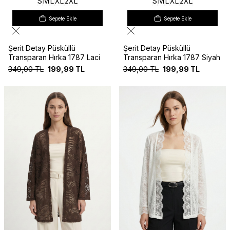
S
M
L
XL
2XL
S
M
L
XL
2XL
Sepete Ekle
Sepete Ekle
Şerit Detay Püsküllü
Şerit Detay Püsküllü
Transparan Hırka 1787 Laci
Transparan Hırka 1787 Siyah
349,00
TL
199,99
TL
349,00
TL
199,99
TL