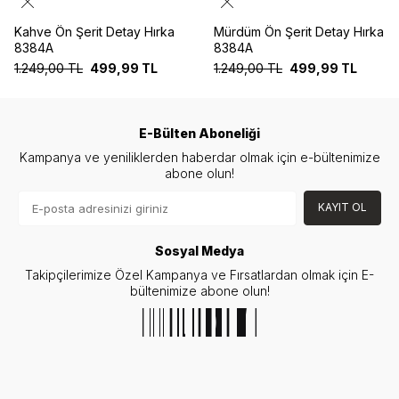
Kahve Ön Şerit Detay Hırka
Mürdüm Ön Şerit Detay Hırka
8384A
8384A
1.249,00
TL
499,99
TL
1.249,00
TL
499,99
TL
E-Bülten Aboneliği
Kampanya ve yeniliklerden haberdar olmak için e-bültenimize
abone olun!
KAYIT OL
Sosyal Medya
Takipçilerimize Özel Kampanya ve Fırsatlardan olmak için E-
bültenimize abone olun!