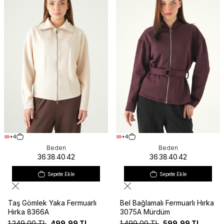
+4
+4
Beden
Beden
36
38
40
42
36
38
40
42
Sepete Ekle
Sepete Ekle
Taş Gömlek Yaka Fermuarlı
Bel Bağlamalı Fermuarlı Hırka
Hırka 8366A
3075A Mürdüm
1.249,00
TL
499,99
TL
1.499,00
TL
599,99
TL