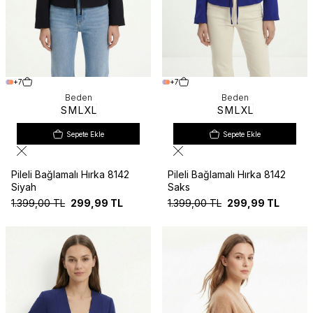
+7
+7
Beden
Beden
S
M
L
XL
S
M
L
XL
Sepete Ekle
Sepete Ekle
Pileli Bağlamalı Hırka 8142
Pileli Bağlamalı Hırka 8142
Siyah
Saks
1.399,00
TL
299,99
TL
1.399,00
TL
299,99
TL