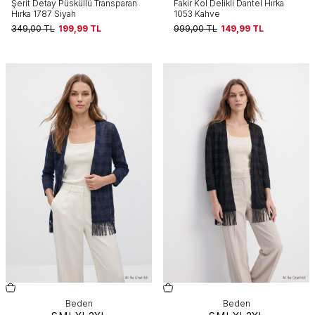
Şerit Detay Püsküllü Transparan
Fakir Kol Delikli Dantel Hırka
Hırka 1787 Siyah
1053 Kahve
349,00
TL
199,99
TL
999,00
TL
149,99
TL
Beden
Beden