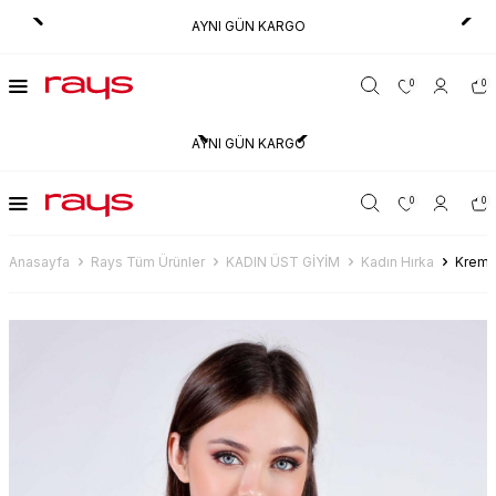
AYNI GÜN KARGO
0
0
AYNI GÜN KARGO
0
0
Anasayfa
Rays Tüm Ürünler
KADIN ÜST GİYİM
Kadın Hırka
Krem 