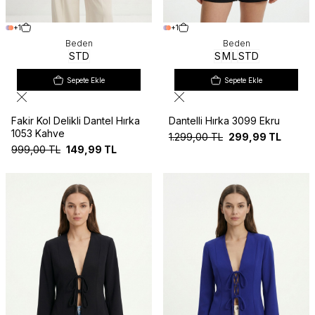
+1
+1
Beden
Beden
STD
S
M
L
STD
Sepete Ekle
Sepete Ekle
Fakir Kol Delikli Dantel Hırka
Dantelli Hırka 3099 Ekru
1053 Kahve
1.299,00
TL
299,99
TL
999,00
TL
149,99
TL