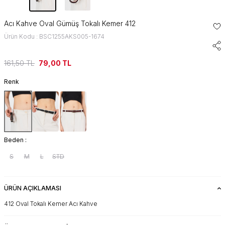
Acı Kahve Oval Gümüş Tokalı Kemer 412
Ürün Kodu : BSC1255AKS005-1674
161,50
TL
79,00
TL
Renk
Beden :
S
M
L
STD
ÜRÜN AÇIKLAMASI
412 Oval Tokalı Kemer Acı Kahve