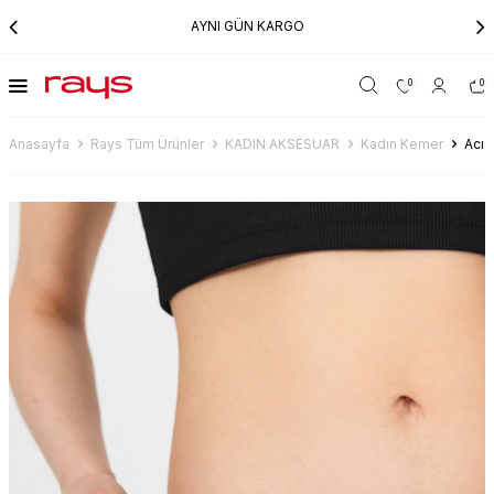
AYNI GÜN KARGO
0
0
Anasayfa
Rays Tüm Ürünler
KADIN AKSESUAR
Kadın Kemer
Acı 