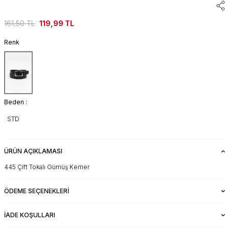
161,50
TL
119,99
TL
Renk
Beden :
STD
ÜRÜN AÇIKLAMASI
445 Çift Tokalı Gümüş Kemer
ÖDEME SEÇENEKLERI
İADE KOŞULLARI