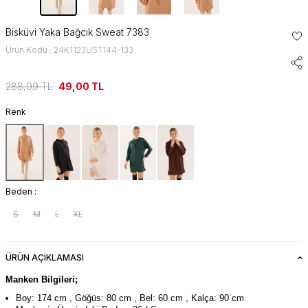
Bisküvi Yaka Bağcık Sweat 7383
Ürün Kodu : 24K1123UST144-133
288,99
TL
49,00
TL
Renk
Beden :
S
M
L
XL
ÜRÜN AÇIKLAMASI
Manken Bilgileri;
Boy: 174 cm , Göğüs: 80 cm , Bel: 60 cm , Kalça: 90 cm