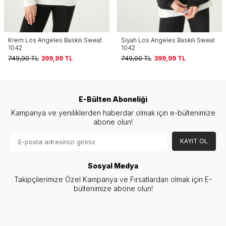
Siyah Los Angeles Baskılı Sweat
Siyah Cherry On Top Baskılı
1042
Sweat 1041
749,00
TL
399,99
TL
749,00
TL
399,99
TL
E-Bülten Aboneliği
Kampanya ve yeniliklerden haberdar olmak için e-bültenimize
abone olun!
KAYIT OL
Sosyal Medya
Takipçilerimize Özel Kampanya ve Fırsatlardan olmak için E-
bültenimize abone olun!