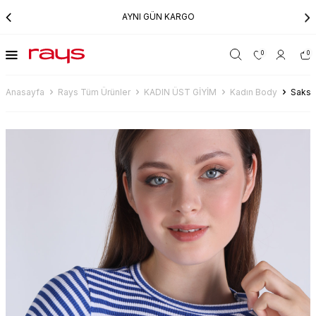
AYNI GÜN KARGO
0
0
Anasayfa
Rays Tüm Ürünler
KADIN ÜST GİYİM
Kadın Body
Saks Ç