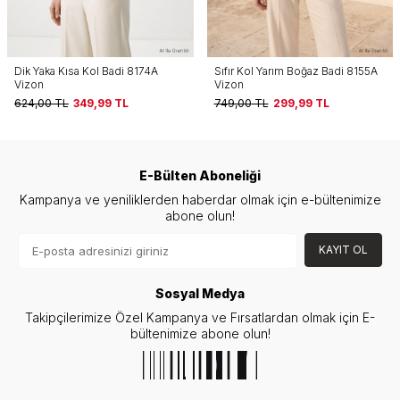
Sıfır Kol Yarım Boğaz Badi 8155A
Boyundan Bağlamalı Dantel Detay
Vizon
Çıtçıtlı Bodysuit 0348 Kahve
749,00
TL
299,99
TL
999,00
TL
199,99
TL
E-Bülten Aboneliği
Kampanya ve yeniliklerden haberdar olmak için e-bültenimize
abone olun!
KAYIT OL
Sosyal Medya
Takipçilerimize Özel Kampanya ve Fırsatlardan olmak için E-
bültenimize abone olun!