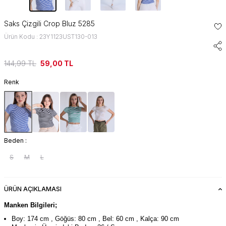
Saks Çizgili Crop Bluz 5285
Ürün Kodu : 23Y1123UST130-013
144,99
TL
59,00
TL
Renk
Beden :
S
M
L
ÜRÜN AÇIKLAMASI
Manken Bilgileri;
Boy: 174 cm , Göğüs: 80 cm , Bel: 60 cm , Kalça: 90 cm