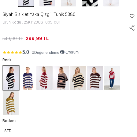
Siyah Bisiklet Yaka Çizgili Tunik 5380
Ürün Kodu : 25K1123UST005-001
549,00
TL
299,99
TL
📷
5.0
★
★
★
★
★
2
•
1
Yorum
Değerlendirme
Renk
Beden :
STD