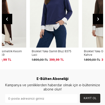
Bisiklet Yaka Garnili Bluz 8375
Bisiklet Yaka Garnili Bluz 8375
Laci
Kahve
1.899,00
TL
399,99
TL
1.899,00
TL
399,99
TL
E-Bülten Aboneliği
Kampanya ve yeniliklerden haberdar olmak için e-bültenimize
abone olun!
KAYIT OL