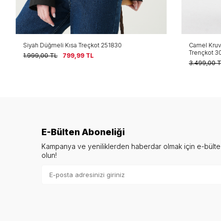
Siyah Düğmeli Kısa Treçkot 251830
Camel Kruvaze
Trençkot 303
1.999,00
TL
799,99
TL
3.499,00
TL
E-Bülten Aboneliği
Kampanya ve yeniliklerden haberdar olmak için e-bült
olun!