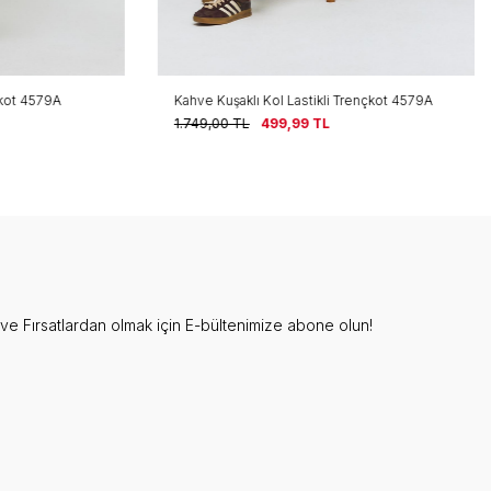
t 4579A
Kahve Kuşaklı Kol Lastikli Trençkot 4579A
1.749,00
TL
499,99
TL
e Fırsatlardan olmak için E-bültenimize abone olun!