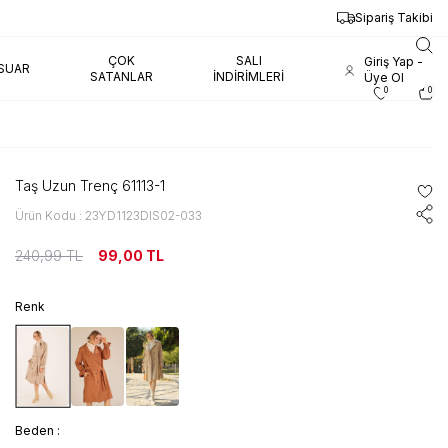
Sipariş Takibi
ÇOK
SALI
Giriş Yap -
SUAR
SATANLAR
İNDIRIMLERI
Üye Ol
0
0
Taş Uzun Trenç 61113-1
Ürün Kodu : 23YD1123DIS02-033
240,99
TL
99,00
TL
Renk
Beden :