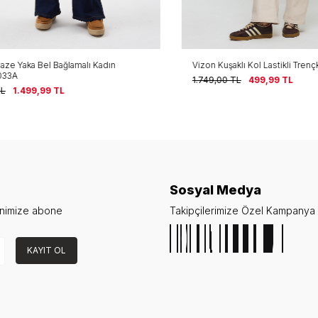
 Yaka Bel Bağlamalı Kadın
Vizon Kuşaklı Kol Lastikli Trençko
3A
1.749,00
TL
499,99
TL
1.499,99
TL
Sosyal Medya
enimize abone
Takipçilerimize Özel Kampanya v
KAYIT OL