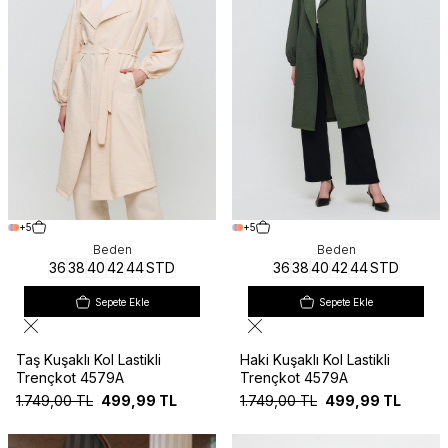
+5
+5
Beden
Beden
36
38
40
42
44
STD
36
38
40
42
44
STD
Sepete Ekle
Sepete Ekle
Taş Kuşaklı Kol Lastikli
Haki Kuşaklı Kol Lastikli
Trençkot 4579A
Trençkot 4579A
1.749,00
TL
499,99
TL
1.749,00
TL
499,99
TL