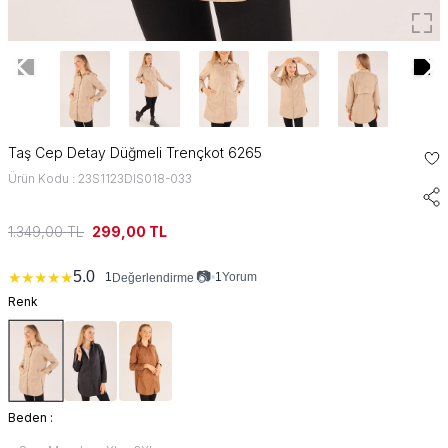
Taş Cep Detay Düğmeli Trençkot 6265
Ürün Kodu : 23S1123DIS018-033
1.349,00
TL
299,00
TL
📷
5.0
★
★
★
★
★
1
•
1
Yorum
Değerlendirme
Renk
Beden :