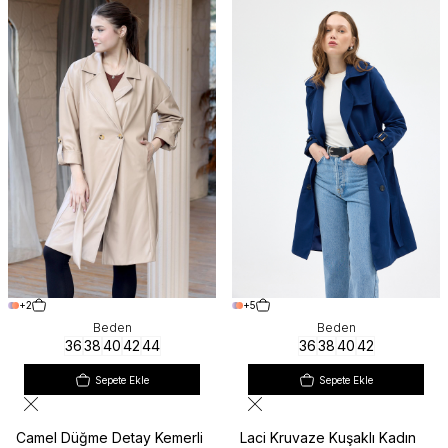
+2
+5
Beden
Beden
36
38
40
42
44
36
38
40
42
Sepete Ekle
Sepete Ekle
Camel Düğme Detay Kemerli
Laci Kruvaze Kuşaklı Kadın