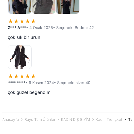
★
★
★
★
★
Z*** A***
• 4 Ocak 2025
• Seçenek: Beden: 42
çok sık bir urun
★
★
★
★
★
**** ****
• 6 Kasım 2024
• Seçenek: size: 40
çok güzel beğendim
Anasayfa
Rays Tüm Ürünler
KADIN DIŞ GİYİM
Kadın Trençkot
Taş