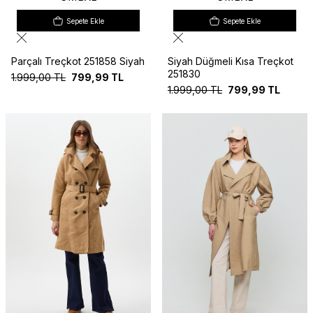
Sepete Ekle
Sepete Ekle
Parçalı Treçkot 251858 Siyah
Siyah Düğmeli Kısa Treçkot
251830
1.999,00
TL
799,99
TL
1.999,00
TL
799,99
TL