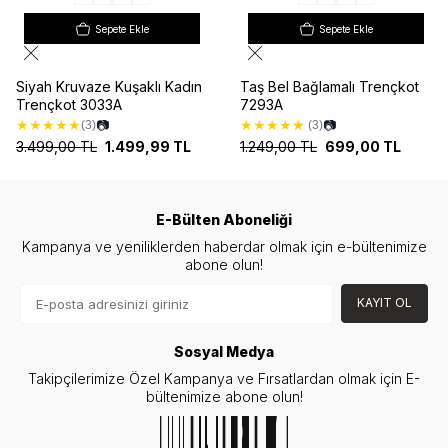
Sepete Ekle
Sepete Ekle
Siyah Kruvaze Kuşaklı Kadın
Taş Bel Bağlamalı Trençkot
Trençkot 3033A
7293A
★
★
★
★
★
★
★
★
★
★
📷
📷
(3)
(3)
3.499,00
TL
1.499,99
TL
1.249,00
TL
699,00
TL
E-Bülten Aboneliği
Kampanya ve yeniliklerden haberdar olmak için e-bültenimize
abone olun!
KAYIT OL
Sosyal Medya
Takipçilerimize Özel Kampanya ve Fırsatlardan olmak için E-
bültenimize abone olun!