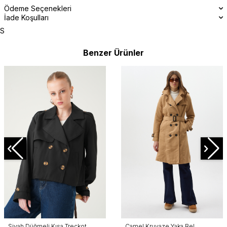
Ödeme Seçenekleri
İade Koşulları
S
Benzer Ürünler
Siyah Düğmeli Kısa Treçkot
Camel Kruvaze Yaka Bel