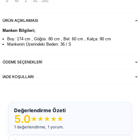
S
M
L
XL
2XL
ÜRÜN AÇIKLAMASI
Manken Bilgileri;
Boy: 174 cm , Göğüs: 80 cm , Bel: 60 cm , Kalça: 90 cm
Mankenin Üzerindeki Beden: 36 / S
ÖDEME SEÇENEKLERI
İADE KOŞULLARI
Değerlendirme Özeti
5.0
★
★
★
★
★
1 değerlendirme, 1 yorum.