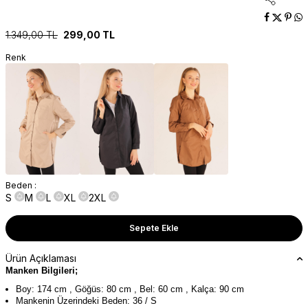
1.349,00
TL
299,00
TL
Renk
Beden :
S
M
L
XL
2XL
Sepete Ekle
Ürün Açıklaması
Manken Bilgileri;
Boy: 174 cm , Göğüs: 80 cm , Bel: 60 cm , Kalça: 90 cm
Mankenin Üzerindeki Beden: 36 / S