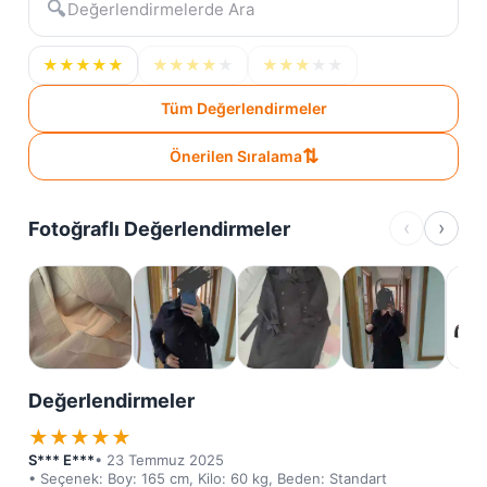
🔍
★
★
★
★
★
★
★
★
★
★
★
★
★
★
★
Tüm Değerlendirmeler
⇅
Önerilen Sıralama
‹
›
Fotoğraflı Değerlendirmeler
Değerlendirmeler
★
★
★
★
★
S*** E***
• 23 Temmuz 2025
• Seçenek: Boy: 165 cm, Kilo: 60 kg, Beden: Standart