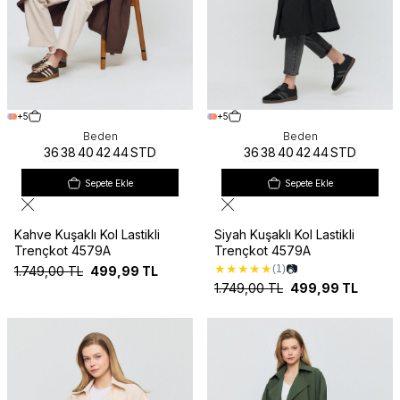
+5
+5
Beden
Beden
36
38
40
42
44
STD
36
38
40
42
44
STD
Sepete Ekle
Sepete Ekle
Kahve Kuşaklı Kol Lastikli
Siyah Kuşaklı Kol Lastikli
Trençkot 4579A
Trençkot 4579A
★
★
★
★
★
📷
(1)
1.749,00
TL
499,99
TL
1.749,00
TL
499,99
TL