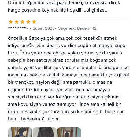
Ürünü beğendim.fakat paketleme çok özensiz..direk 
kargo poşetine koymak hiç hoş diil...bilginize..
★
★
★
★
★
**** ****
• 7 Şubat 2025
• Seçenek: Beden: 42
öncelikle Satıcıya çok ama çok çok teşekkür etmek 
istiyorum😍. Dün sipariş verdim bugün elimdeydi süper 
hızlı. Ürün yeterince görsel yoktu yorum yoktu yani o 
sebeple ben satıcıyı biraz sorularımla boğdum çok 
sabırla yanıt verdiler çok yardımcı oldular. ürüne gelince 
inanılmaz şekilde kaliteli kumaşı ince pamuklu çok güzel 
bir trençkot. naylon değil ama pamuklu olmasına 
rağmen toz tutmayan aynı zamanda parlamayan 
simsiyah bir rengi var fotoğrafda rengi siyah çıkmadı 
ama koyu siyah ve toz tutmuyor . ince ama kaliteli bir 
ürün mevsimlik çok tarz duruşu kesimi kalıbı biraz dar 
ben L bedenim XL aldım.