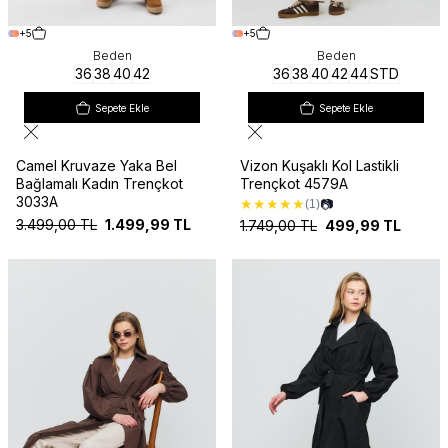
+5
+5
Beden
Beden
36
38
40
42
36
38
40
42
44
STD
Sepete Ekle
Sepete Ekle
Camel Kruvaze Yaka Bel
Vizon Kuşaklı Kol Lastikli
Bağlamalı Kadın Trençkot
Trençkot 4579A
3033A
★
★
★
★
★
📷
(1)
3.499,00
TL
1.499,99
TL
1.749,00
TL
499,99
TL