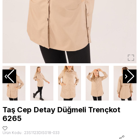
Taş Cep Detay Düğmeli Trençkot
6265
Ürün Kodu : 23S1123DIS018-033