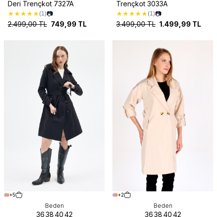
Deri Trençkot 7327A
Trençkot 3033A
★
★
★
★
★
★
★
★
★
★
📷
📷
(1)
(1)
2.499,00
TL
749,99
TL
3.499,00
TL
1.499,99
TL
+5
+2
Beden
Beden
36
38
40
42
36
38
40
42