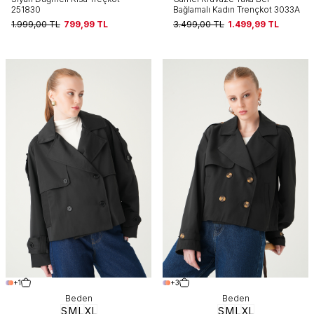
251830
Bağlamalı Kadın Trençkot 3033A
1.999,00
TL
799,99
TL
3.499,00
TL
1.499,99
TL
+1
+3
Beden
Beden
S
M
L
XL
S
M
L
XL