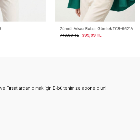
Zümrüt Arkası Robalı Gömlek TCR-6621A
749,00
TL
399,99
TL
e Fırsatlardan olmak için E-bültenimize abone olun!