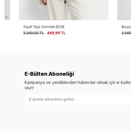
Siyah Taşlı Gömlek 8238
Beyaz Taşlı G
2.249,00
TL
449,99
TL
2.249,00
TL
E-Bülten Aboneliği
Kampanya ve yeniliklerden haberdar olmak için e-bült
olun!