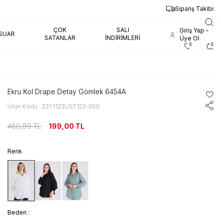
Sipariş Takibi
ÇOK
SALI
Giriş Yap -
SUAR
SATANLAR
İNDIRIMLERI
Üye Ol
0
0
Ekru Kol Drape Detay Gömlek 6454A
Ürün Kodu : 23Y1123UST123-050
480,99
TL
199,00
TL
Renk
Beden :