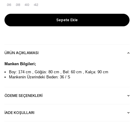
36
38
40
42
Sepete Ekle
ÜRÜN AÇIKLAMASI
Manken Bilgileri;
Boy: 174 cm , Göğüs: 80 cm , Bel: 60 cm , Kalça: 90 cm
Mankenin Üzerindeki Beden: 36 / S
ÖDEME SEÇENEKLERI
İADE KOŞULLARI