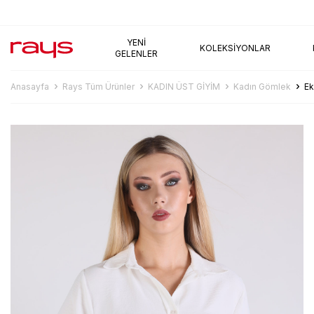
AYNI GÜN KARGO
YENI
KOLEKSIYONLAR
GELENLER
Anasayfa
Rays Tüm Ürünler
KADIN ÜST GİYİM
Kadın Gömlek
Ek