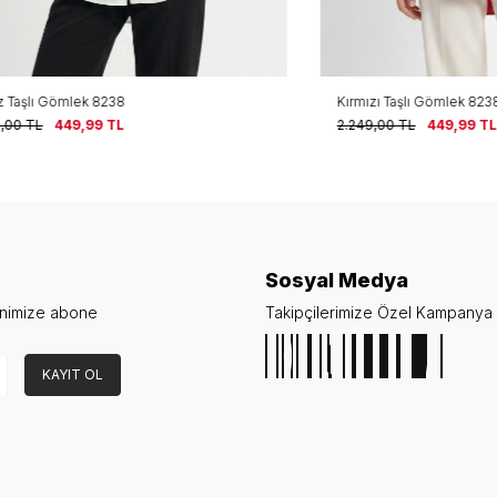
ömlek 8238
Kırmızı Taşlı Gömlek 8238
449,99
TL
2.249,00
TL
449,99
TL
Sosyal Medya
enimize abone
Takipçilerimize Özel Kampanya v
KAYIT OL