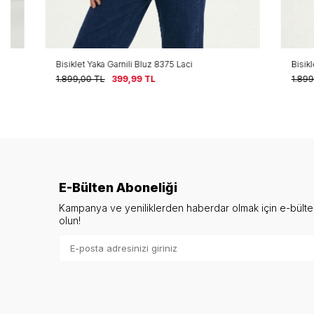
Bisiklet Yaka Garnili Bluz 8375 Laci
Bisiklet Yaka 
1.899,00
TL
399,99
TL
1.899,00
TL
E-Bülten Aboneliği
Kampanya ve yeniliklerden haberdar olmak için e-bült
olun!