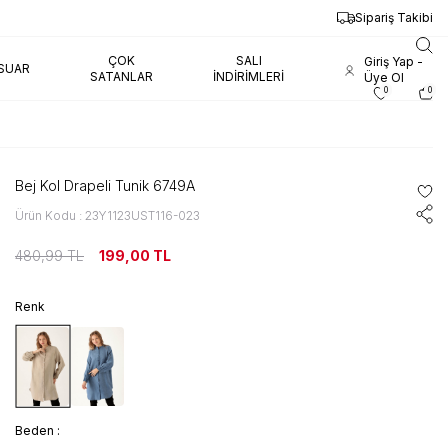
Sipariş Takibi
ÇOK
SALI
Giriş Yap -
SUAR
SATANLAR
İNDIRIMLERI
Üye Ol
0
0
Bej Kol Drapeli Tunik 6749A
Ürün Kodu : 23Y1123UST116-023
480,99
TL
199,00
TL
Renk
Beden :