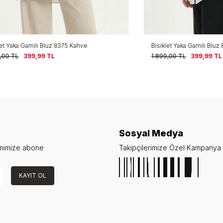
Garnili Bluz 8375 Kahve
Bisiklet Yaka Garnili Bluz 8375 Siy
399,99
TL
1.899,00
TL
399,99
TL
Sosyal Medya
enimize abone
Takipçilerimize Özel Kampanya v
KAYIT OL