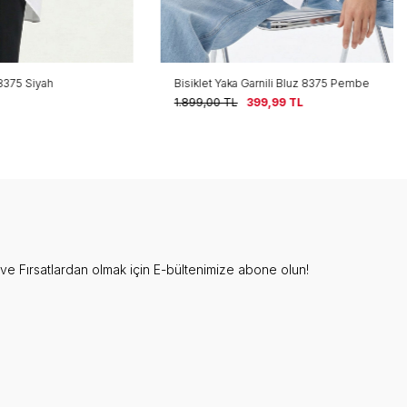
ah
Bisiklet Yaka Garnili Bluz 8375 Pembe
1.899,00
TL
399,99
TL
e Fırsatlardan olmak için E-bültenimize abone olun!