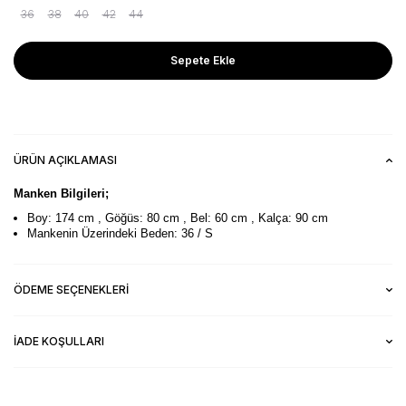
36
38
40
42
44
Sepete Ekle
ÜRÜN AÇIKLAMASI
Manken Bilgileri;
Boy: 174 cm , Göğüs: 80 cm , Bel: 60 cm , Kalça: 90 cm
Mankenin Üzerindeki Beden: 36 / S
ÖDEME SEÇENEKLERI
İADE KOŞULLARI