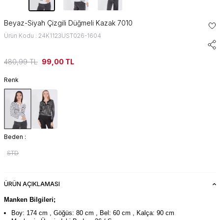
Beyaz-Siyah Çizgili Düğmeli Kazak 7010
Ürün Kodu : 24K1123UST026-1604
480,99
TL
99,00
TL
Renk
Beden :
STD
ÜRÜN AÇIKLAMASI
Manken Bilgileri;
Boy: 174 cm , Göğüs: 80 cm , Bel: 60 cm , Kalça: 90 cm