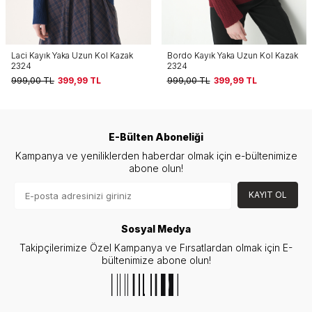
Bordo Kayık Yaka Uzun Kol Kazak
Yağ Yeşili Bisiklet Yaka Oversize
2324
Kazak 2450
999,00
TL
399,99
TL
999,00
TL
499,99
TL
E-Bülten Aboneliği
Kampanya ve yeniliklerden haberdar olmak için e-bültenimize
abone olun!
KAYIT OL
Sosyal Medya
Takipçilerimize Özel Kampanya ve Fırsatlardan olmak için E-
bültenimize abone olun!