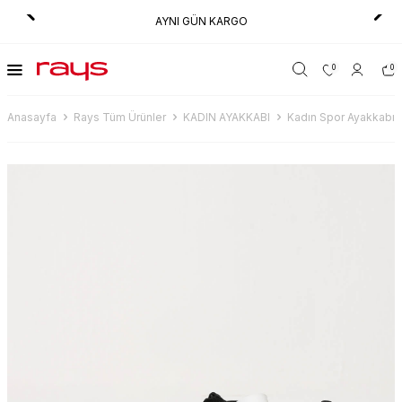
AYNI GÜN KARGO
0
0
Anasayfa
Rays Tüm Ürünler
KADIN AYAKKABI
Kadın Spor Ayakkabı