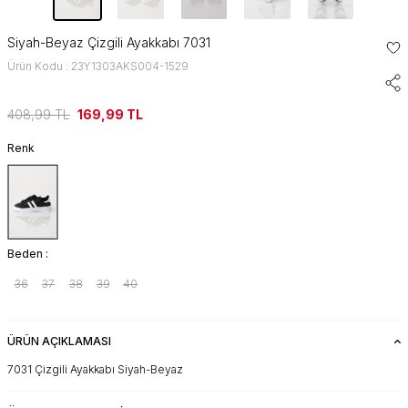
Siyah-Beyaz Çizgili Ayakkabı 7031
Ürün Kodu : 23Y1303AKS004-1529
408,99
TL
169,99
TL
Renk
Beden :
36
37
38
39
40
ÜRÜN AÇIKLAMASI
7031 Çizgili Ayakkabı Siyah-Beyaz