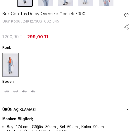
Buz Cep Taş Detay Oversize Gömlek 7090
Ürün Kodu : 24K1273UST002-045
1.200,99
TL
299,00
TL
Renk
Beden :
36
38
40
42
ÜRÜN AÇIKLAMASI
Manken Bilgileri;
Boy: 174 cm , Göğüs: 80 cm , Bel: 60 cm , Kalça: 90 cm