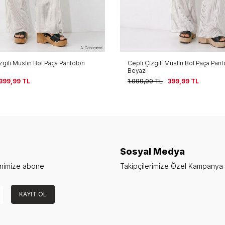
zgili Müslin Bol Paça Pantolon
Cepli Çizgili Müslin Bol Paça Pan
Beyaz
399,99
TL
1.099,00
TL
399,99
TL
Sosyal Medya
enimize abone
Takipçilerimize Özel Kampanya v
KAYIT OL