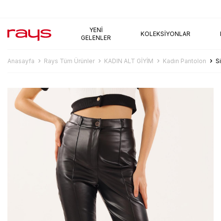
AYNI GÜN KARGO
YENI
KOLEKSIYONLAR
GELENLER
Anasayfa
Rays Tüm Ürünler
KADIN ALT GİYİM
Kadın Pantolon
S