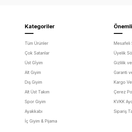
Kategoriler
Önemli 
Tüm Ürünler
Mesafeli 
Çok Satanlar
Üyelik S
Üst Gİyim
Gizlilik v
Alt Giyim
Garanti v
Dış Giyim
Kargo Ve 
Alt Üst Takım
Çerez Pol
Spor Giyim
KVKK Ayd
Ayakkabı
Sipariş T
İç Giyim & Pijama