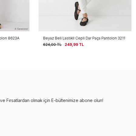
tolon 8623A
Beyaz Beli Lastikli Cepli Dar Paça Pantolon 3211
624,00
TL
249,99
TL
e Fırsatlardan olmak için E-bültenimize abone olun!