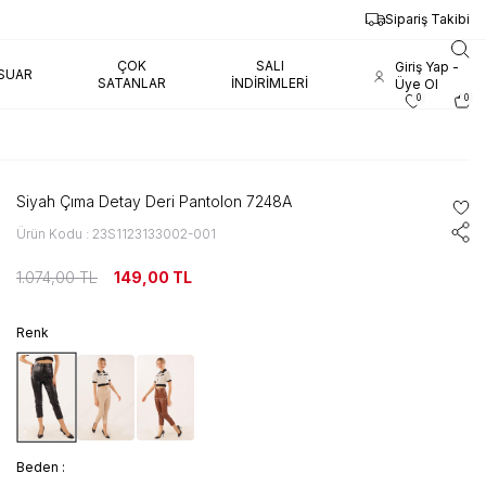
Sipariş Takibi
ÇOK
SALI
Giriş Yap -
SUAR
SATANLAR
İNDIRIMLERI
Üye Ol
0
0
Siyah Çıma Detay Deri Pantolon 7248A
Ürün Kodu : 23S1123133002-001
1.074,00
TL
149,00
TL
Renk
Beden :