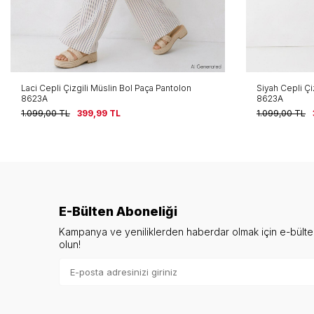
Laci Cepli Çizgili Müslin Bol Paça Pantolon
Siyah Cepli Çi
8623A
8623A
1.099,00
TL
399,99
TL
1.099,00
TL
E-Bülten Aboneliği
Kampanya ve yeniliklerden haberdar olmak için e-bült
olun!