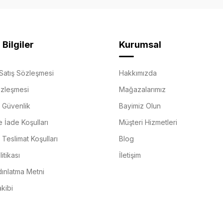
Bilgiler
Kurumsal
Satış Sözleşmesi
Hakkımızda
özleşmesi
Mağazalarımız
e Güvenlik
Bayimiz Olun
e İade Koşulları
Müşteri Hizmetleri
Teslimat Koşulları
Blog
itikası
İletişim
ınlatma Metni
akibi