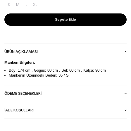
S
M
L
XL
Sepete Ekle
ÜRÜN AÇIKLAMASI
Manken Bilgileri;
Boy: 174 cm , Göğüs: 80 cm , Bel: 60 cm , Kalça: 90 cm
Mankenin Üzerindeki Beden: 36 / S
ÖDEME SEÇENEKLERI
İADE KOŞULLARI