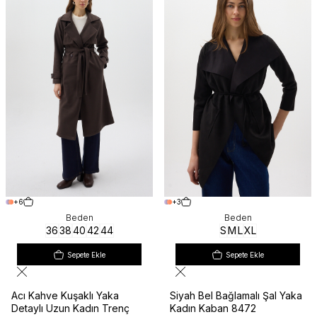
+6
+3
Beden
Beden
36
38
40
42
44
S
M
L
XL
Sepete Ekle
Sepete Ekle
Acı Kahve Kuşaklı Yaka
Siyah Bel Bağlamalı Şal Yaka
Detaylı Uzun Kadın Trenç
Kadın Kaban 8472