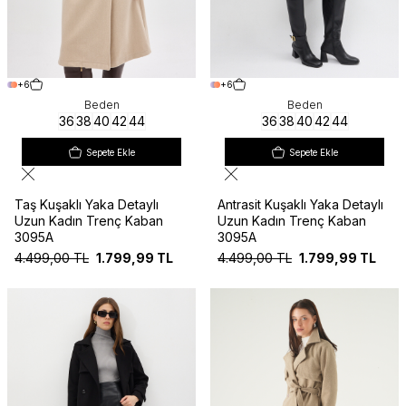
+6
+6
Beden
Beden
36
38
40
42
44
36
38
40
42
44
Sepete Ekle
Sepete Ekle
Taş Kuşaklı Yaka Detaylı
Antrasit Kuşaklı Yaka Detaylı
Uzun Kadın Trenç Kaban
Uzun Kadın Trenç Kaban
3095A
3095A
4.499,00
TL
1.799,99
TL
4.499,00
TL
1.799,99
TL