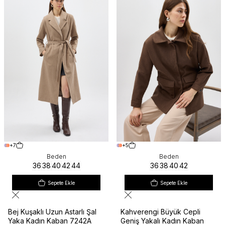
+7
+5
Beden
Beden
36
38
40
42
44
36
38
40
42
Sepete Ekle
Sepete Ekle
Bej Kuşaklı Uzun Astarlı Şal
Kahverengi Büyük Cepli
Yaka Kadın Kaban 7242A
Geniş Yakalı Kadın Kaban