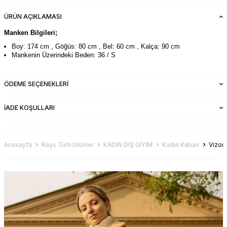
ÜRÜN AÇIKLAMASI
Manken Bilgileri;
Boy: 174 cm , Göğüs: 80 cm , Bel: 60 cm , Kalça: 90 cm
Mankenin Üzerindeki Beden: 36 / S
ÖDEME SEÇENEKLERI
İADE KOŞULLARI
Anasayfa
Rays Tüm Ürünler
KADIN DIŞ GİYİM
Kadın Kaban
Vizon