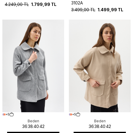
3102A
4.249,00
TL
1.799,99
TL
3.499,00
TL
1.499,99
TL
+5
+5
Beden
Beden
36
38
40
42
36
38
40
42