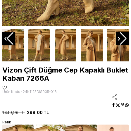
Vizon Çift Düğme Cep Kapaklı Buklet
Kaban 7266A
Ürün Kodu : 24K1123DIS005-016
1.440,99
TL
299,00
TL
Renk