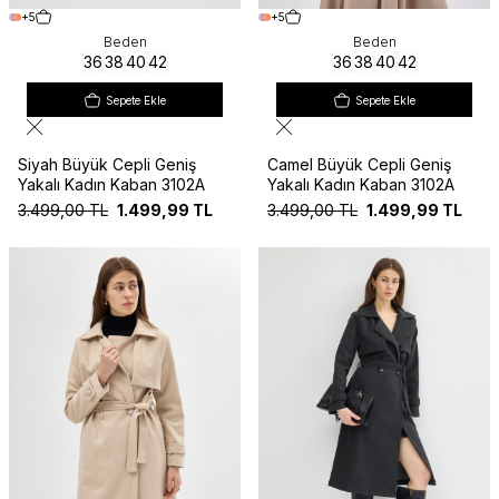
+5
+5
Beden
Beden
36
38
40
42
36
38
40
42
Sepete Ekle
Sepete Ekle
Siyah Büyük Cepli Geniş
Camel Büyük Cepli Geniş
Yakalı Kadın Kaban 3102A
Yakalı Kadın Kaban 3102A
3.499,00
TL
1.499,99
TL
3.499,00
TL
1.499,99
TL