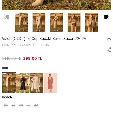
Vizon Çift Düğme Cep Kapaklı Buklet Kaban 7266A
Ürün Kodu : 24K1123DIS005-016
1.440,99
TL
299,00
TL
Renk
Beden :
36
38
40
42
44