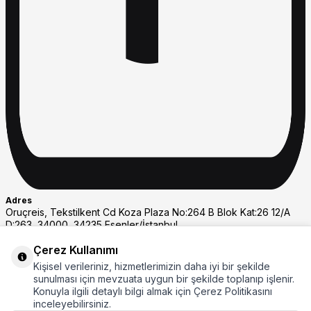
Adres
Oruçreis, Tekstilkent Cd Koza Plaza No:264 B Blok Kat:26 12/A
D:263, 34000, 34235 Esenler/İstanbul
Whastapp Destek
Çerez Kullanımı
+908508007297
Kişisel verileriniz, hizmetlerimizin daha iyi bir şekilde
Müşteri Hizmetleri
sunulması için mevzuata uygun bir şekilde toplanıp işlenir.
08508007297
Konuyla ilgili detaylı bilgi almak için Çerez Politikasını
E-Posta
inceleyebilirsiniz.