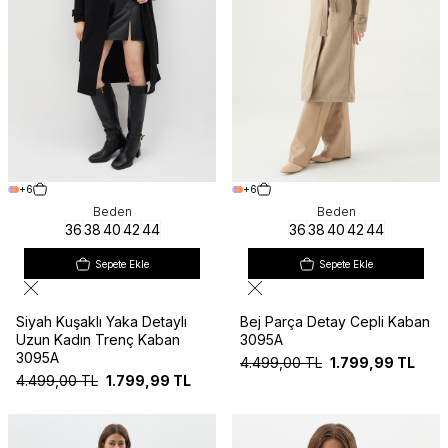
+6
+6
Beden
Beden
36
38
40
42
44
36
38
40
42
44
Sepete Ekle
Sepete Ekle
Siyah Kuşaklı Yaka Detaylı
Bej Parça Detay Cepli Kaban
Uzun Kadın Trenç Kaban
3095A
3095A
4.499,00
TL
1.799,99
TL
4.499,00
TL
1.799,99
TL