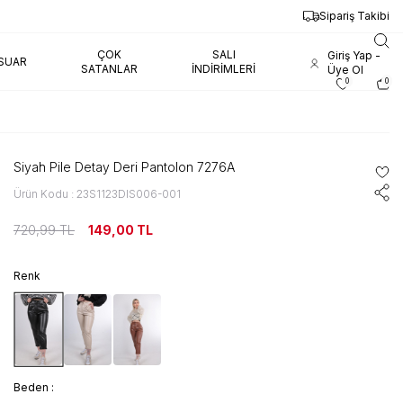
Sipariş Takibi
ÇOK
SALI
Giriş Yap -
SUAR
SATANLAR
İNDIRIMLERI
Üye Ol
0
0
Siyah Pile Detay Deri Pantolon 7276A
Ürün Kodu : 23S1123DIS006-001
720,99
TL
149,00
TL
Renk
Beden :