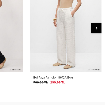
Bol Paça Pantolon 8612A Kahve
799,00
TL
299,99
TL