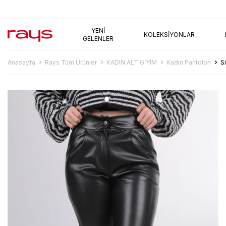
AYNI GÜN KARGO
YENI
KOLEKSIYONLAR
GELENLER
Anasayfa
Rays Tüm Ürünler
KADIN ALT GİYİM
Kadın Pantolon
S