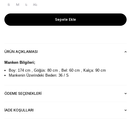
S
M
L
XL
Sepete Ekle
ÜRÜN AÇIKLAMASI
Manken Bilgileri;
Boy: 174 cm , Göğüs: 80 cm , Bel: 60 cm , Kalça: 90 cm
Mankenin Üzerindeki Beden: 36 / S
ÖDEME SEÇENEKLERI
İADE KOŞULLARI