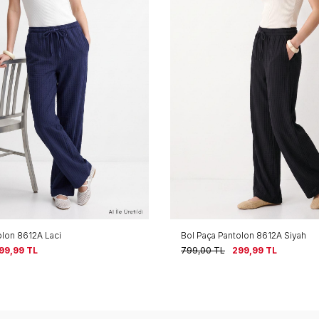
olon 8612A Siyah
Bol Paça Pantolon 8612A Ekru
99,99
TL
799,00
TL
299,99
TL