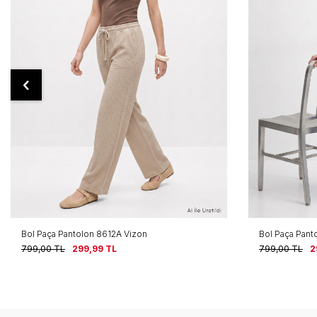
Bol Paça Pantolon 8612A Laci
Bol Paça Pant
799,00
TL
299,99
TL
799,00
TL
2