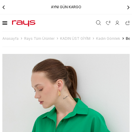
AYNI GÜN KARGO
0
0
Anasayfa
Rays Tüm Ürünler
KADIN ÜST GİYİM
Kadın Gömlek
Ben