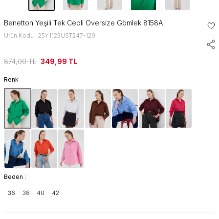
Benetton Yeşili Tek Cepli Oversize Gömlek 8158A
Ürün Kodu : 25Y1123UST247-129
874,00
TL
349,99
TL
Renk
Beden :
36
38
40
42