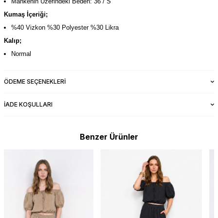
Mankenin Üzerindeki Beden: 36 / S
Kumaş İçeriği;
%40 Vizkon %30 Polyester %30 Likra
Kalıp;
Normal
ÖDEME SEÇENEKLERI
İADE KOŞULLARI
Benzer Ürünler