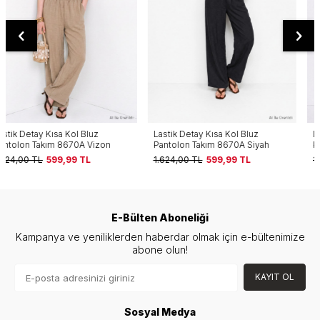
Lastik Detay Kısa Kol Bluz
Lastik Detay Kısa Kol Bluz
Pantolon Takım 8670A Siyah
Pantolon Takım 8670A İndigo
1.624,00
TL
599,99
TL
1.624,00
TL
599,99
TL
E-Bülten Aboneliği
Kampanya ve yeniliklerden haberdar olmak için e-bültenimize
abone olun!
KAYIT OL
Sosyal Medya