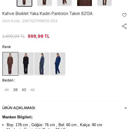
Kahve Bisiklet Yaka Kadın Pantolon Takım 8213A
Ürün Kodu : 26K1123TKM012-004
2.499,00
TL
999,99
TL
Renk
Beden :
36
38
40
42
ÜRÜN AÇIKLAMASI
Manken Bilgileri;
Boy: 178 cm , Göğüs: 76 cm , Bel: 60 cm , Kalça: 90 cm