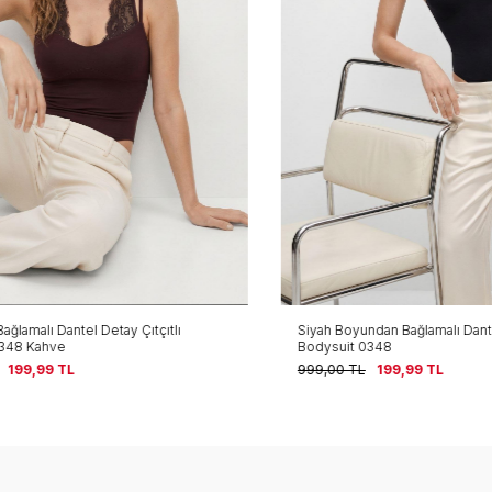
malı Dantel Detay Çıtçıtlı
Siyah Boyundan Bağlamalı Dantel D
8 Kahve
Bodysuit 0348
99,99
TL
999,00
TL
199,99
TL