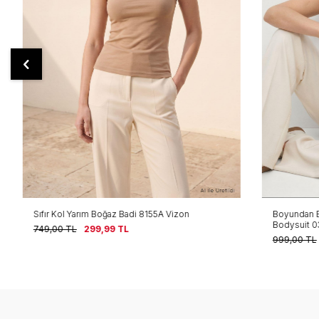
Sıfır Kol Yarım Boğaz Badi 8155A Vizon
Boyundan Bağla
Bodysuit 034
749,00
TL
299,99
TL
999,00
TL
1