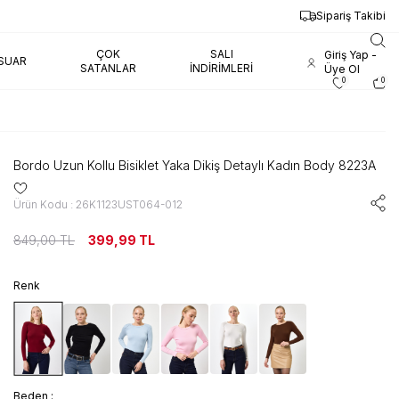
Sipariş Takibi
ÇOK
SALI
Giriş Yap -
SUAR
SATANLAR
İNDIRIMLERI
Üye Ol
0
0
Bordo Uzun Kollu Bisiklet Yaka Dikiş Detaylı Kadın Body 8223A
Ürün Kodu : 26K1123UST064-012
849,00
TL
399,99
TL
Renk
Beden :