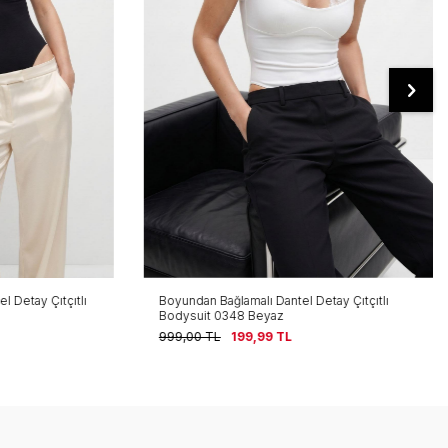
etay Çıtçıtlı
Boyundan Bağlamalı Dantel Detay Çıtçıtlı
Bodysuit 0348 Beyaz
999,00
TL
199,99
TL