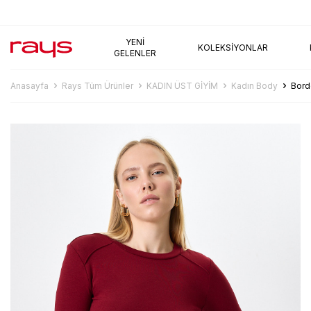
AYNI GÜN KARGO
YENI
KOLEKSIYONLAR
GELENLER
Anasayfa
Rays Tüm Ürünler
KADIN ÜST GİYİM
Kadın Body
Bord