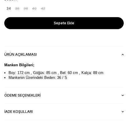
34
36
38
40
42
Sepete Ekle
ÜRÜN AÇIKLAMASI
Manken Bilgileri;
Boy: 172 cm , Göğüs: 85 cm , Bel: 60 cm , Kalça: 89 cm
Mankenin Üzerindeki Beden: 36 / S
ÖDEME SEÇENEKLERI
İADE KOŞULLARI