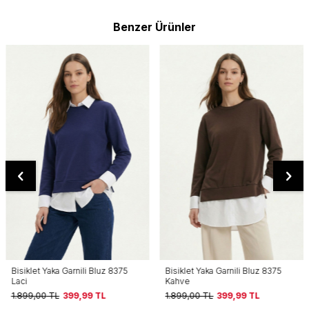
Benzer Ürünler
Bisiklet Yaka Garnili Bluz 8375
Bisiklet Yaka Garnili Bluz 8375
Laci
Kahve
1.899,00
TL
399,99
TL
1.899,00
TL
399,99
TL