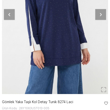
Gömlek Yaka Taşlı Kol Detay Tunik 8274 Laci
Ürün Kodu : 26Y1063UST013-005