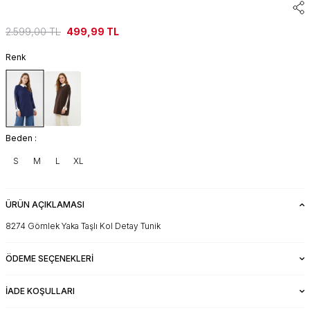
2.599,00
TL
499,99
TL
Renk
Beden :
S
M
L
XL
ÜRÜN AÇIKLAMASI
8274 Gömlek Yaka Taşlı Kol Detay Tunik
ÖDEME SEÇENEKLERI
İADE KOŞULLARI