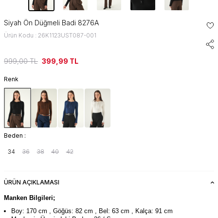
Siyah Ön Düğmeli Badi 8276A
Ürün Kodu : 26K1123UST087-001
999,00
TL
399,99
TL
Renk
Beden :
34
36
38
40
42
ÜRÜN AÇIKLAMASI
Manken Bilgileri;
Boy: 170 cm , Göğüs: 82 cm , Bel: 63 cm , Kalça: 91 cm