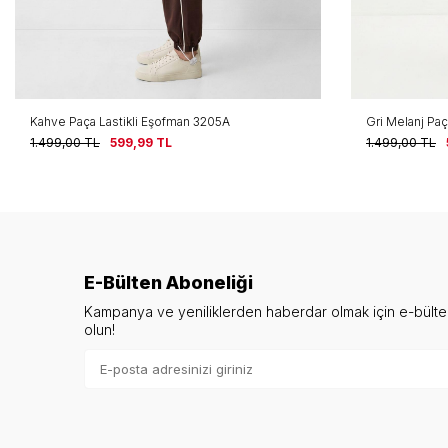
Gri Melanj Paça Lastikli Eşofman 3205A
Paça Lastikli
1.499,00
TL
599,99
TL
1.499,00
TL
E-Bülten Aboneliği
Kampanya ve yeniliklerden haberdar olmak için e-bült
olun!