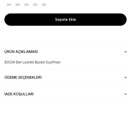
34
36
38
40
42
Sepete Ekle
ÜRÜN AÇIKLAMASI
8333A Bel Lastikli Baskılı Eşofman
ÖDEME SEÇENEKLERI
İADE KOŞULLARI