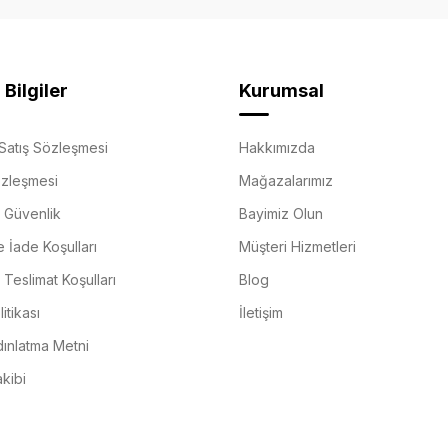
Bilgiler
Kurumsal
Satış Sözleşmesi
Hakkımızda
özleşmesi
Mağazalarımız
e Güvenlik
Bayimiz Olun
e İade Koşulları
Müşteri Hizmetleri
Teslimat Koşulları
Blog
itikası
İletişim
ınlatma Metni
akibi