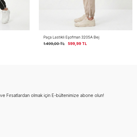
Yanı Şeritli Cepli Eşofman 3650 Füme
999,00
TL
499,99
TL
e Fırsatlardan olmak için E-bültenimize abone olun!