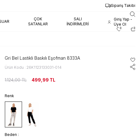
Sipariş Takibi
ÇOK
SALI
Giriş Yap -
SUAR
SATANLAR
İNDIRIMLERI
Üye Ol
0
0
Gri Bel Lastikli Baskılı Eşofman 8333A
Ürün Kodu : 26K1123133031-014
1.124,00
TL
499,99
TL
Renk
Beden :