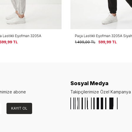
 Eşofman 3205A Siyah
Paça Lastikli Eşofman 3205A Bej
599,99
TL
1.499,00
TL
599,99
TL
Sosyal Medya
enimize abone
Takipçilerimize Özel Kampanya v
KAYIT OL