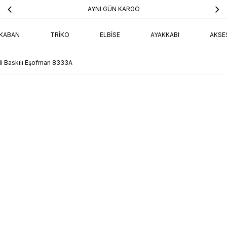
AYNI GÜN KARGO
KABAN
TRIKO
ELBISE
AYAKKABI
AKSE
kli Baskılı Eşofman 8333A