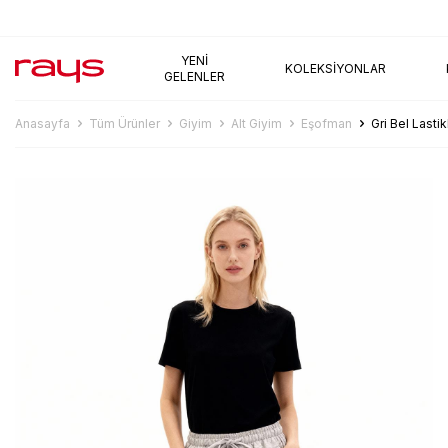
AYNI GÜN KARGO
YENI
KOLEKSIYONLAR
GELENLER
Anasayfa
Tüm Ürünler
Giyim
Alt Giyim
Eşofman
Gri Bel Lasti