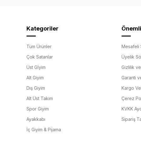
Kategoriler
Önemli 
Tüm Ürünler
Mesafeli 
Çok Satanlar
Üyelik S
Üst Gİyim
Gizlilik v
Alt Giyim
Garanti v
Dış Giyim
Kargo Ve 
Alt Üst Takım
Çerez Pol
Spor Giyim
KVKK Ayd
Ayakkabı
Sipariş T
İç Giyim & Pijama