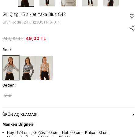
Gri Çizgili Bisiklet Yaka Bluz 842
Ürün Kodu : 24K1123UST146-014
240,99
TL
49,00
TL
Renk
Beden :
STD
ÜRÜN AÇIKLAMASI
Manken Bilgileri;
Boy: 174 cm , Göğüs: 80 cm , Bel: 60 cm , Kalça: 90 cm