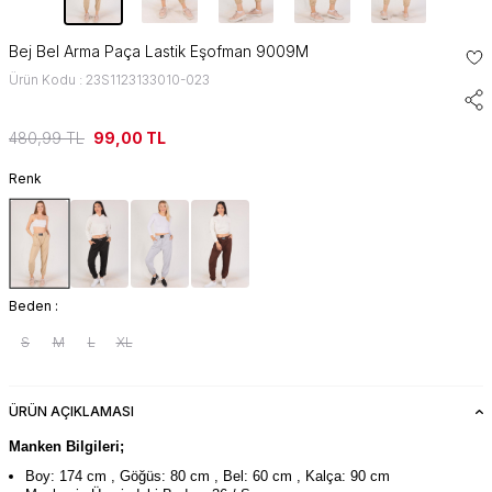
Bej Bel Arma Paça Lastik Eşofman 9009M
Ürün Kodu : 23S1123133010-023
480,99
TL
99,00
TL
Renk
Beden :
S
M
L
XL
ÜRÜN AÇIKLAMASI
Manken Bilgileri;
Boy: 174 cm , Göğüs: 80 cm , Bel: 60 cm , Kalça: 90 cm