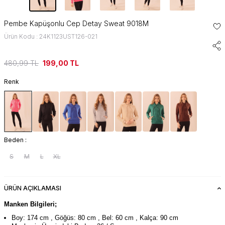
Pembe Kapüşonlu Cep Detay Sweat 9018M
Ürün Kodu : 24K1123UST126-021
480,99
TL
199,00
TL
Renk
Beden :
S
M
L
XL
ÜRÜN AÇIKLAMASI
Manken Bilgileri;
Boy: 174 cm , Göğüs: 80 cm , Bel: 60 cm , Kalça: 90 cm