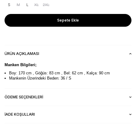
S
M
L
XL
2XL
Sepete Ekle
ÜRÜN AÇIKLAMASI
Manken Bilgileri;
Boy: 170 cm , Göğüs: 83 cm , Bel: 62 cm , Kalça: 90 cm
Mankenin Üzerindeki Beden: 36 / S
ÖDEME SEÇENEKLERI
İADE KOŞULLARI