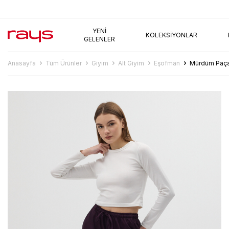
AYNI GÜN KARGO
YENI
KOLEKSIYONLAR
GELENLER
Anasayfa
Tüm Ürünler
Giyim
Alt Giyim
Eşofman
Mürdüm Paças