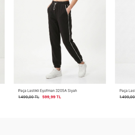
 Eşofman 3205A Siyah
Paça Lastikli Eşofman 3205A Bej
599,99
TL
1.499,00
TL
599,99
TL