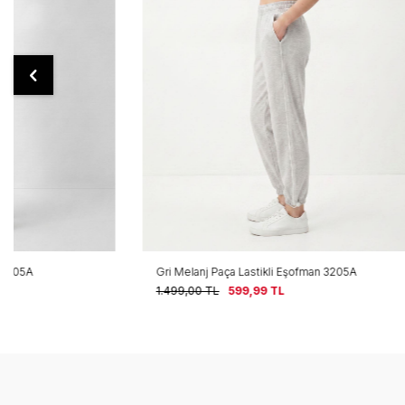
Gri Melanj Paça Lastikli Eşofman 3205A
Paça Lastikli
1.499,00
TL
599,99
TL
1.499,00
TL