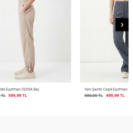
Yanı Şeritli Cepli Eşofman 3650 Füme
999,00
TL
499,99
TL