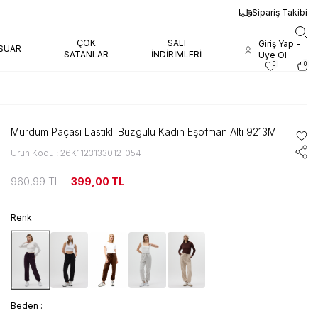
Sipariş Takibi
ÇOK
SALI
Giriş Yap -
SUAR
SATANLAR
İNDIRIMLERI
Üye Ol
0
0
Mürdüm Paçası Lastikli Büzgülü Kadın Eşofman Altı 9213M
Ürün Kodu : 26K1123133012-054
960,99
TL
399,00
TL
Renk
Beden :