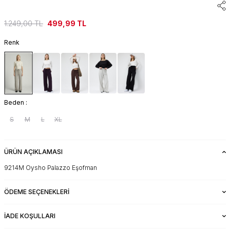
1.249,00
TL
499,99
TL
Renk
Beden :
S
M
L
XL
ÜRÜN AÇIKLAMASI
9214M Oysho Palazzo Eşofman
ÖDEME SEÇENEKLERI
İADE KOŞULLARI