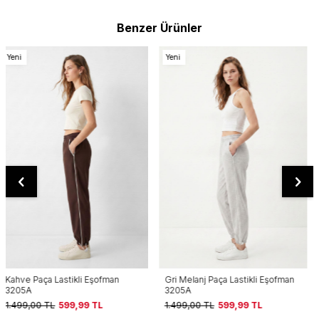
Benzer Ürünler
Yeni
Yeni
Gri Melanj Paça Lastikli Eşofman
Paça Lastikli Eşofman 3205A
3205A
Siyah
1.499,00
TL
599,99
TL
1.499,00
TL
599,99
TL