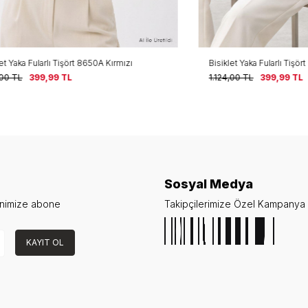
ularlı Tişört 8650A Kırmızı
Bisiklet Yaka Fularlı Tişört 8650A 
399,99
TL
1.124,00
TL
399,99
TL
Sosyal Medya
enimize abone
Takipçilerimize Özel Kampanya v
KAYIT OL