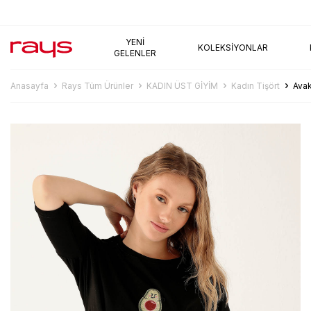
AYNI GÜN KARGO
YENI
KOLEKSIYONLAR
GELENLER
Anasayfa
Rays Tüm Ürünler
KADIN ÜST GİYİM
Kadın Tişört
Avak