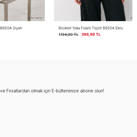
Siyah
Bisiklet Yaka Fularlı Tişört 8650A Ekru
1.124,00
TL
399,99
TL
e Fırsatlardan olmak için E-bültenimize abone olun!