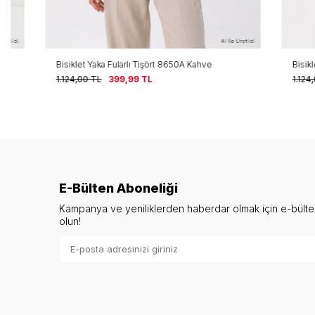
Bisiklet Yaka Fularlı Tişört 8650A Kahve
Bisiklet Yaka F
1.124,00
TL
399,99
TL
1.124,00
TL
E-Bülten Aboneliği
Kampanya ve yeniliklerden haberdar olmak için e-bült
olun!