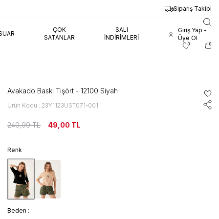
Sipariş Takibi
ÇOK
SALI
Giriş Yap -
SUAR
SATANLAR
İNDIRIMLERI
Üye Ol
0
0
Avakado Baskı Tişört - 12100 Siyah
Ürün Kodu : 23Y1123UST071-001
240,99
TL
49,00
TL
Renk
Beden :