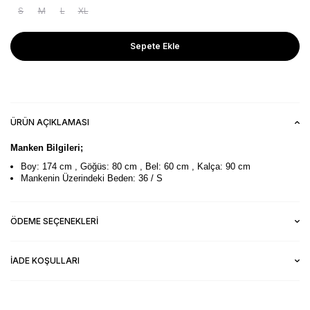
S
M
L
XL
Sepete Ekle
ÜRÜN AÇIKLAMASI
Manken Bilgileri;
Boy: 174 cm , Göğüs: 80 cm , Bel: 60 cm , Kalça: 90 cm
Mankenin Üzerindeki Beden: 36 / S
ÖDEME SEÇENEKLERI
İADE KOŞULLARI