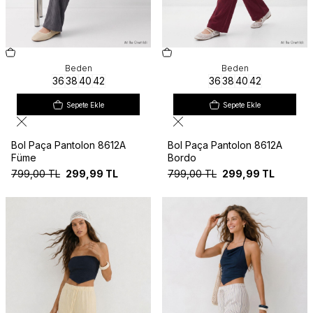
Beden
Beden
36
38
40
42
36
38
40
42
Sepete Ekle
Sepete Ekle
Bol Paça Pantolon 8612A
Bol Paça Pantolon 8612A
Füme
Bordo
799,00
TL
299,99
TL
799,00
TL
299,99
TL
Yeni
Yeni