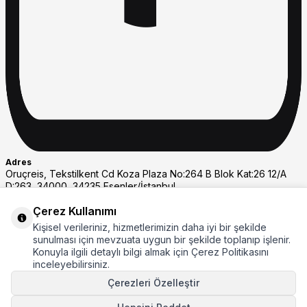
Adres
Oruçreis, Tekstilkent Cd Koza Plaza No:264 B Blok Kat:26 12/A
D:263, 34000, 34235 Esenler/İstanbul
Whastapp Destek
Çerez Kullanımı
+908508007297
Kişisel verileriniz, hizmetlerimizin daha iyi bir şekilde
Müşteri Hizmetleri
sunulması için mevzuata uygun bir şekilde toplanıp işlenir.
08508007297
Konuyla ilgili detaylı bilgi almak için Çerez Politikasını
E-Posta
inceleyebilirsiniz.
eticaret@rays.com.tr
Çerezleri Özelleştir