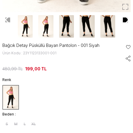
Bağcık Detay Püsküllü Bayan Pantolon - 001 Siyah
Ürün Kodu : 23Y1123133001-001
480,99
TL
199,00
TL
Renk
Beden :
S
M
L
XL