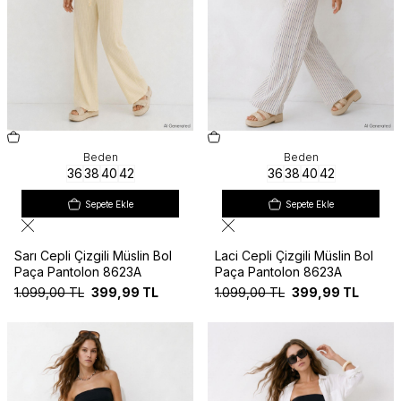
Beden
Beden
36
38
40
42
36
38
40
42
Sepete Ekle
Sepete Ekle
Sarı Cepli Çizgili Müslin Bol
Laci Cepli Çizgili Müslin Bol
Paça Pantolon 8623A
Paça Pantolon 8623A
1.099,00
TL
399,99
TL
1.099,00
TL
399,99
TL
Yeni
Yeni