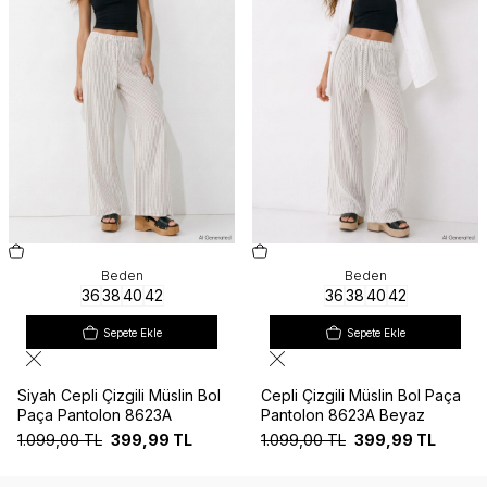
Beden
Beden
36
38
40
42
36
38
40
42
Sepete Ekle
Sepete Ekle
Siyah Cepli Çizgili Müslin Bol
Cepli Çizgili Müslin Bol Paça
Paça Pantolon 8623A
Pantolon 8623A Beyaz
1.099,00
TL
399,99
TL
1.099,00
TL
399,99
TL