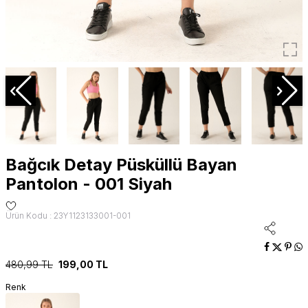
Bağcık Detay Püsküllü Bayan
Pantolon - 001 Siyah
Ürün Kodu : 23Y1123133001-001
480,99
TL
199,00
TL
Renk