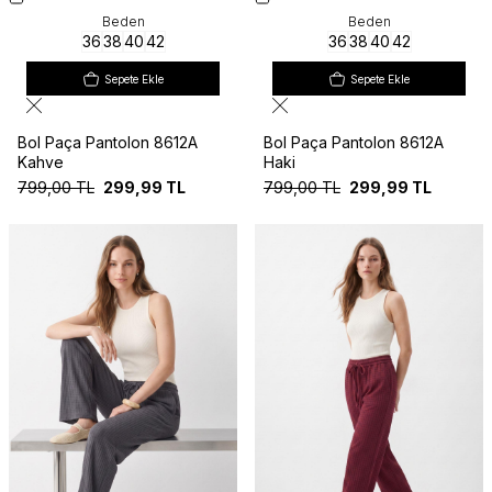
Beden
Beden
36
38
40
42
36
38
40
42
Sepete Ekle
Sepete Ekle
Bol Paça Pantolon 8612A
Bol Paça Pantolon 8612A
Kahve
Haki
799,00
TL
299,99
TL
799,00
TL
299,99
TL