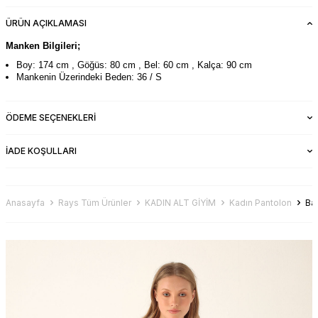
ÜRÜN AÇIKLAMASI
Manken Bilgileri;
Boy: 174 cm , Göğüs: 80 cm , Bel: 60 cm , Kalça: 90 cm
Mankenin Üzerindeki Beden: 36 / S
ÖDEME SEÇENEKLERI
İADE KOŞULLARI
Anasayfa
Rays Tüm Ürünler
KADIN ALT GİYİM
Kadın Pantolon
Ba