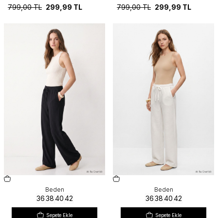
799,00
TL
299,99
TL
799,00
TL
299,99
TL
Beden
Beden
36
38
40
42
36
38
40
42
Sepete Ekle
Sepete Ekle