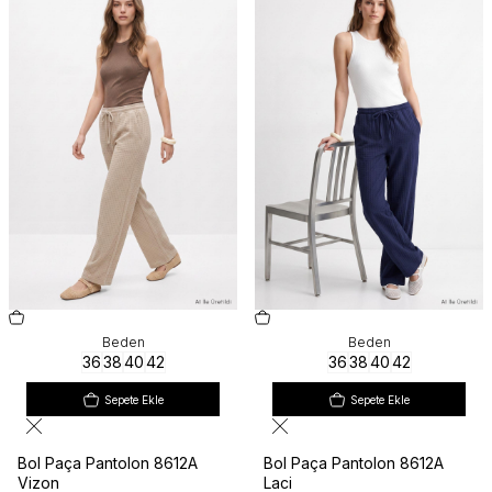
Beden
Beden
36
38
40
42
36
38
40
42
Sepete Ekle
Sepete Ekle
Bol Paça Pantolon 8612A
Bol Paça Pantolon 8612A
Vizon
Laci