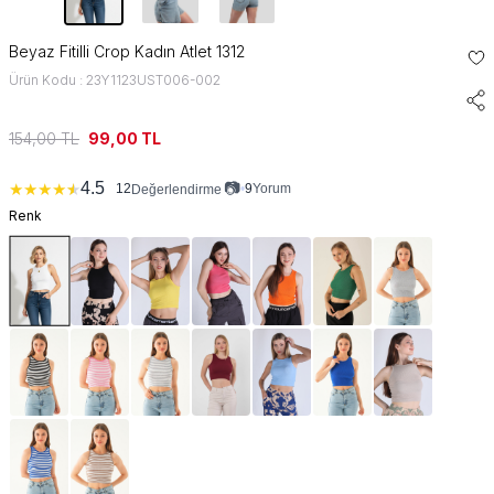
Beyaz Fitilli Crop Kadın Atlet 1312
Ürün Kodu : 23Y1123UST006-002
154,00
TL
99,00
TL
📷
4.5
★
★
★
★
★
12
•
9
Yorum
Değerlendirme
Renk