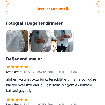
⇅
Önerilen Sıralama
Fotoğraflı Değerlendirmeler
Değerlendirmeler
★
★
★
★
★
D*** U***
• 12 Mayıs 2025
• Seçenek: Beden: 36
alırken yorum yoktu biraz tereddüt ettim ama çok güzel 
kaliteli oversize olduğu için salaş bir gömlek kumaşı 
kalitesi gayet iyi
★
★
★
★
★
D*** U***
• 12 Mayıs 2025
• Seçenek: Beden: 36