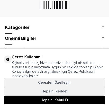
Kategoriler
Önemli Bilgiler
Kurumsal
Çerez Kullanımı
Adres & İletişim
Kişisel verileriniz, hizmetlerimizin daha iyi bir şekilde
sunulması için mevzuata uygun bir şekilde toplanıp işlenir.
Konuyla ilgili detaylı bilgi almak için Çerez Politikasını
inceleyebilirsiniz.
Çerezleri Özelleştir
Hepsini Reddet
Hepsini Kabul Et
Sepete Ekle
T
-Soft
E-Ticaret
Sistemleriyle Hazırlanmıştır.