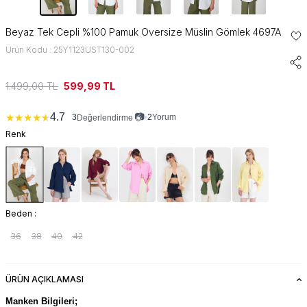
Beyaz Tek Cepli %100 Pamuk Oversize Müslin Gömlek 4697A
Ürün Kodu : 25Y1123UST130-002
1.499,00
TL
599,99
TL
📷
4.7
★
★
★
★
★
3
•
2
Yorum
Değerlendirme
Renk
Beden :
36
38
40
42
ÜRÜN AÇIKLAMASI
Manken Bilgileri;