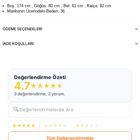
Boy: 174 cm , Göğüs: 80 cm , Bel: 61 cm , Kalça: 92 cm
Mankenin Üzerindeki Beden: 36
ÖDEME SEÇENEKLERI
İADE KOŞULLARI
Değerlendirme Özeti
4.7
★
★
★
★
★
3 değerlendirme, 2 yorum.
🔍
★
★
★
★
★
★
★
★
★
★
★
★
★
★
★
Tüm Değerlendirmeler