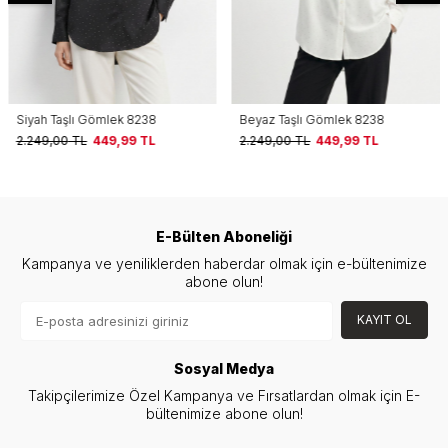
Siyah Taşlı Gömlek 8238
Beyaz Taşlı Gömlek 8238
2.249,00
TL
449,99
TL
2.249,00
TL
449,99
TL
E-Bülten Aboneliği
Kampanya ve yeniliklerden haberdar olmak için e-bültenimize
abone olun!
KAYIT OL
Sosyal Medya
Takipçilerimize Özel Kampanya ve Fırsatlardan olmak için E-
bültenimize abone olun!