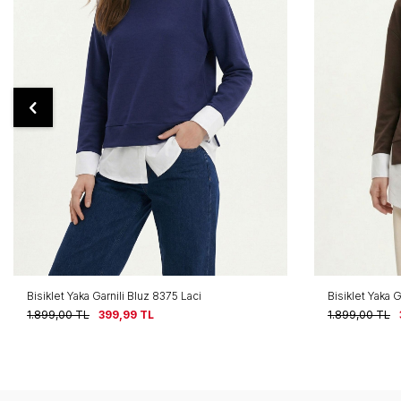
Bisiklet Yaka Garnili Bluz 8375 Laci
Bisiklet Yaka 
1.899,00
TL
399,99
TL
1.899,00
TL