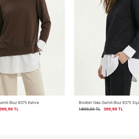
Garnili Bluz 8375 Kahve
Bisiklet Yaka Garnili Bluz 8375 Siy
399,99
TL
1.899,00
TL
399,99
TL