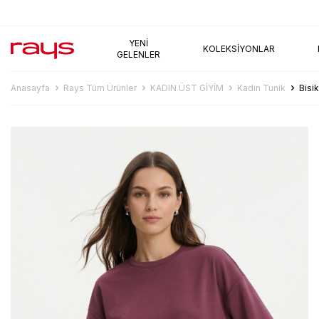
AYNI GÜN KARGO
YENI
KOLEKSIYONLAR
GELENLER
Anasayfa
Rays Tüm Ürünler
KADIN ÜST GİYİM
Kadın Tunik
Bisi