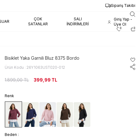
Sipariş Takibi
ÇOK
SALI
Giriş Yap -
SUAR
SATANLAR
İNDIRIMLERI
Üye Ol
0
0
Bisiklet Yaka Garnili Bluz 8375 Bordo
Ürün Kodu : 26Y1063UST020-012
1.899,00
TL
399,99
TL
Renk
Beden :