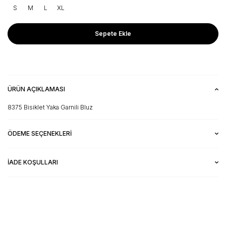
S
M
L
XL
Sepete Ekle
ÜRÜN AÇIKLAMASI
8375 Bisiklet Yaka Garnili Bluz
ÖDEME SEÇENEKLERI
İADE KOŞULLARI