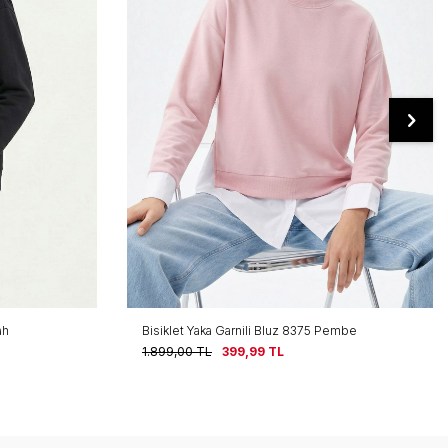
ah
Bisiklet Yaka Garnili Bluz 8375 Pembe
1.899,00
TL
399,99
TL