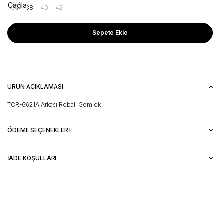
36
38
40
42
Sepete Ekle
ÜRÜN AÇIKLAMASI
TCR-6621A Arkası Robalı Gömlek
ÖDEME SEÇENEKLERI
İADE KOŞULLARI