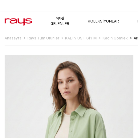
AYNI GÜN KARGO
YENI
KOLEKSIYONLAR
GELENLER
Anasayfa
Rays Tüm Ürünler
KADIN ÜST GİYİM
Kadın Gömlek
Ar