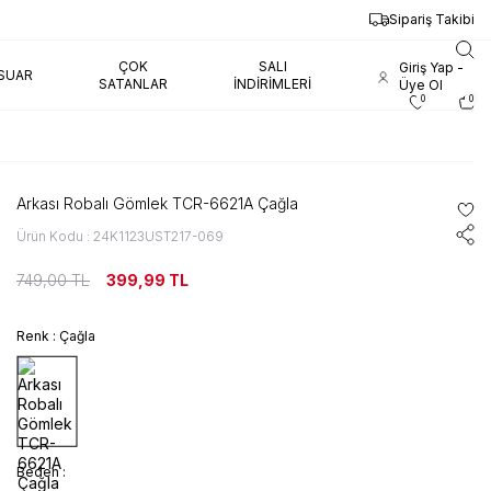
Sipariş Takibi
ÇOK
SALI
Giriş Yap -
SUAR
SATANLAR
İNDIRIMLERI
Üye Ol
0
0
Arkası Robalı Gömlek TCR-6621A Çağla
Ürün Kodu : 24K1123UST217-069
749,00
TL
399,99
TL
Renk :
Çağla
Beden :