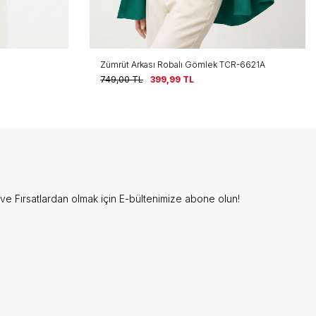
Zümrüt Arkası Robalı Gömlek TCR-6621A
749,00
TL
399,99
TL
e Fırsatlardan olmak için E-bültenimize abone olun!