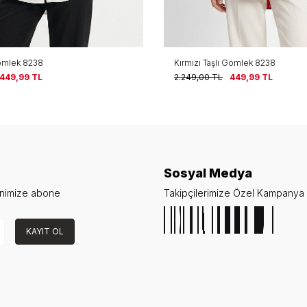
ömlek 8238
Kırmızı Taşlı Gömlek 8238
449,99
TL
2.249,00
TL
449,99
TL
Sosyal Medya
enimize abone
Takipçilerimize Özel Kampanya v
KAYIT OL