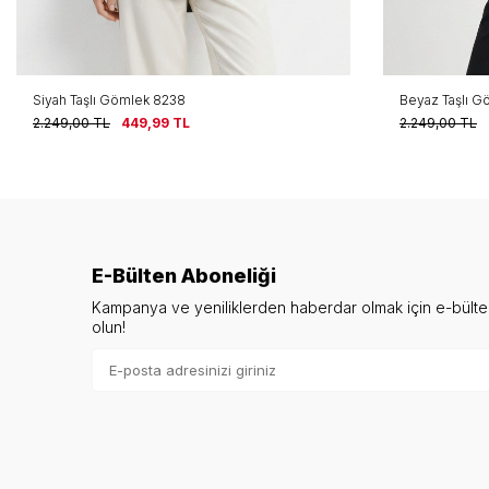
Siyah Taşlı Gömlek 8238
Beyaz Taşlı G
2.249,00
TL
449,99
TL
2.249,00
TL
E-Bülten Aboneliği
Kampanya ve yeniliklerden haberdar olmak için e-bült
olun!