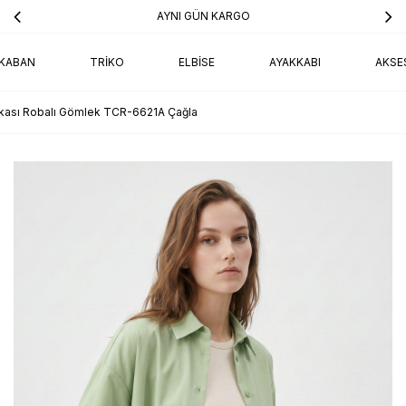
AYNI GÜN KARGO
KABAN
TRIKO
ELBISE
AYAKKABI
AKSE
kası Robalı Gömlek TCR-6621A Çağla