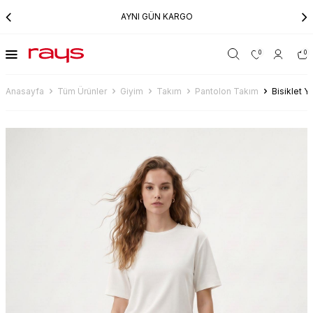
AYNI GÜN KARGO
0
0
Anasayfa
Tüm Ürünler
Giyim
Takım
Pantolon Takım
Bisiklet 