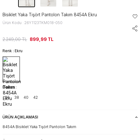
Bisiklet Yaka Tişört Pantolon Takım 8454A Ekru
Ürün Kodu : 26Y1123TKM018-050
2.249,00
TL
899,99
TL
Renk :
Ekru
Beden :
36
38
40
42
ÜRÜN AÇIKLAMASI
8454A Bisiklet Yaka Tişört Pantolon Takım