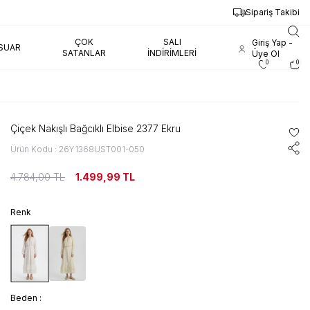
Sipariş Takibi
ÇOK
SALI
Giriş Yap -
SUAR
SATANLAR
İNDIRIMLERI
Üye Ol
0
0
Çiçek Nakışlı Bağcıklı Elbise 2377 Ekru
Ürün Kodu : 26Y1368UST001-050
4.784,00
TL
1.499,99
TL
Renk
Beden :