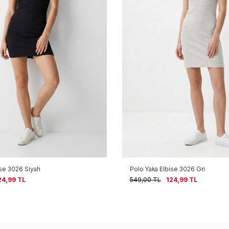
ise 3026 Siyah
Polo Yaka Elbise 3026 Gri
24,99
TL
549,00
TL
124,99
TL