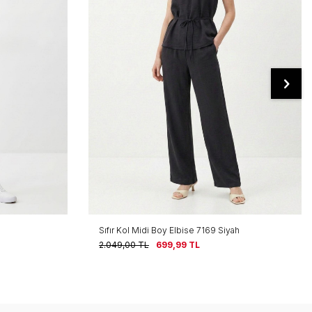
Sıfır Kol Midi Boy Elbise 7169 Siyah
2.049,00
TL
699,99
TL