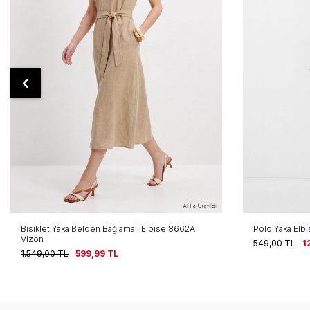
Bisiklet Yaka Belden Bağlamalı Elbise 8662A
Polo Yaka Elb
Vizon
549,00
TL
1
1.549,00
TL
599,99
TL