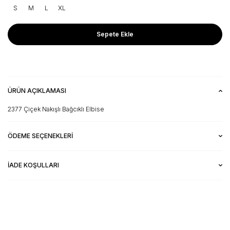
S
M
L
XL
Sepete Ekle
ÜRÜN AÇIKLAMASI
2377 Çiçek Nakışlı Bağcıklı Elbise
ÖDEME SEÇENEKLERI
İADE KOŞULLARI