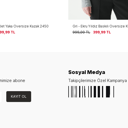
iklet Yaka Oversize Kazak 2450
Gri - Ekru Yıldız Baskılı Oversize
99,99
TL
999,00
TL
399,99
TL
Sosyal Medya
enimize abone
Takipçilerimize Özel Kampanya v
KAYIT OL