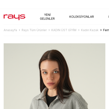
AYNI GÜN KARGO
YENI
KOLEKSIYONLAR
GELENLER
Anasayfa
Rays Tüm Ürünler
KADIN ÜST GİYİM
Kadın Kazak
Fer