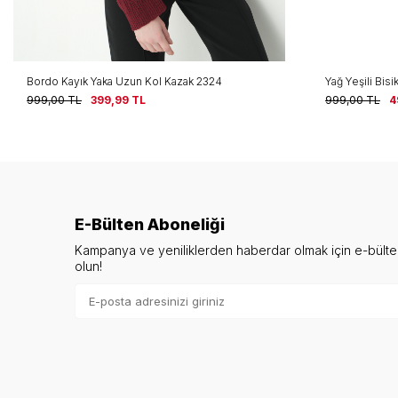
Bordo Kayık Yaka Uzun Kol Kazak 2324
Yağ Yeşili Bis
999,00
TL
399,99
TL
999,00
TL
4
E-Bülten Aboneliği
Kampanya ve yeniliklerden haberdar olmak için e-bült
olun!