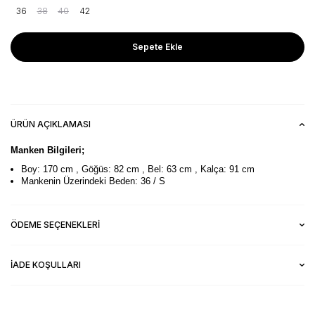
36
38
40
42
Sepete Ekle
ÜRÜN AÇIKLAMASI
Manken Bilgileri;
Boy: 170 cm , Göğüs: 82 cm , Bel: 63 cm , Kalça: 91 cm
Mankenin Üzerindeki Beden: 36 / S
ÖDEME SEÇENEKLERI
İADE KOŞULLARI