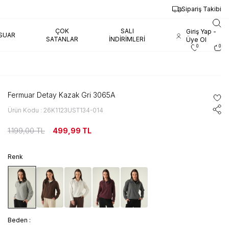
Sipariş Takibi
ÇOK
SALI
Giriş Yap -
SUAR
SATANLAR
İNDIRIMLERI
Üye Ol
0
0
Fermuar Detay Kazak Gri 3065A
Ürün Kodu : 26K1123UST134-014
1.199,00
TL
499,99
TL
Renk
Beden :