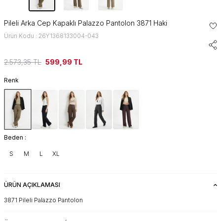
Pileli Arka Cep Kapaklı Palazzo Pantolon 3871 Haki
Ürün Kodu : 26Y1368133004-043
2.573,35
TL
599,99
TL
Renk
Beden :
S
M
L
XL
ÜRÜN AÇIKLAMASI
3871 Pileli Palazzo Pantolon