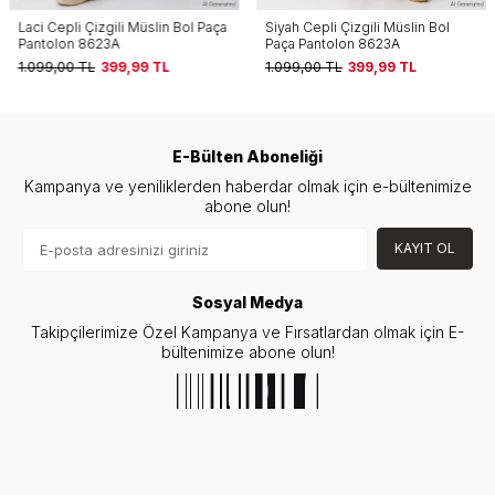
Laci Cepli Çizgili Müslin Bol Paça
Siyah Cepli Çizgili Müslin Bol
Pantolon 8623A
Paça Pantolon 8623A
1.099,00
TL
399,99
TL
1.099,00
TL
399,99
TL
E-Bülten Aboneliği
Kampanya ve yeniliklerden haberdar olmak için e-bültenimize
abone olun!
KAYIT OL
Sosyal Medya
Takipçilerimize Özel Kampanya ve Fırsatlardan olmak için E-
bültenimize abone olun!