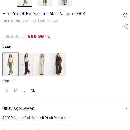
Haki Yüksek Bel Kemerli Pileli Pantolon 3918
Ürün Kodu : 26Y1368133006-043
2.669,90
TL
599,99
TL
Renk
Beden :
S
M
L
XL
ÜRÜN AÇIKLAMASI
3918 Yüksek Bel Kemerli Pileli Pantolon