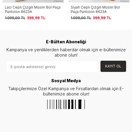
Laci Cepli Çizgili Müslin Bol Paça
Siyah Cepli Çizgili Müslin Bol
Pantolon 8623A
Paça Pantolon 8623A
1.099,00
TL
399,99
TL
1.099,00
TL
399,99
TL
E-Bülten Aboneliği
Kampanya ve yeniliklerden haberdar olmak için e-bültenimize
abone olun!
KAYIT OL
Sosyal Medya
Takipçilerimize Özel Kampanya ve Fırsatlardan olmak için E-
bültenimize abone olun!