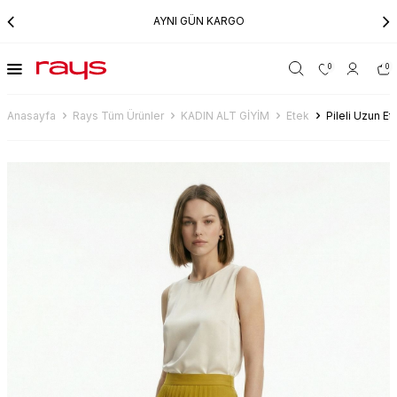
AYNI GÜN KARGO
0
0
Anasayfa
Rays Tüm Ürünler
KADIN ALT GİYİM
Etek
Pileli Uzun E