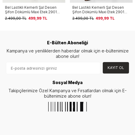
Bel Lastikli Kemerli Şal Desen
Bel Lastikli Kemerli Şal Desen
Şifon Dökümlü Maxi Etek 2901
Şifon Dökümlü Maxi Etek 2901
Bej
Siyah
2.499,00
TL
499,99
TL
2.499,00
TL
499,99
TL
E-Bülten Aboneliği
Kampanya ve yeniliklerden haberdar olmak için e-bültenimize
abone olun!
KAYIT OL
Sosyal Medya
Takipçilerimize Özel Kampanya ve Fırsatlardan olmak için E-
bültenimize abone olun!