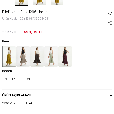
Pileli Uzun Etek 1296 Hardal
Ürün Kodu : 26Y1368133001-031
2.487,20
TL
499,99
TL
Renk
Beden :
S
M
L
XL
ÜRÜN AÇIKLAMASI
1296 Pileli Uzun Etek