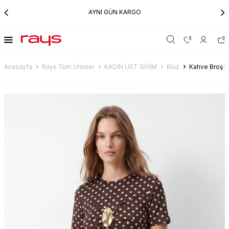
AYNI GÜN KARGO
0
0
Anasayfa
Rays Tüm Ürünler
KADIN ÜST GİYİM
Bluz
Kahve Broş De