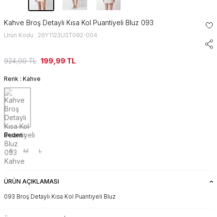
Kahve Broş Detaylı Kısa Kol Puantiyeli Bluz 093
Ürün Kodu : 26Y1123UST092-004
924,00
TL
199,99
TL
Renk :
Kahve
Beden :
S
M
L
ÜRÜN AÇIKLAMASI
093 Broş Detaylı Kısa Kol Puantiyeli Bluz