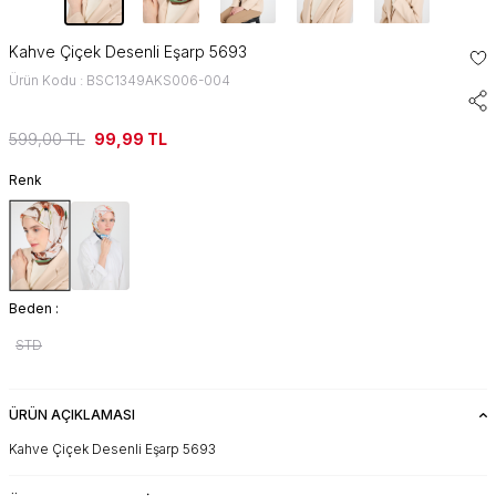
Kahve Çiçek Desenli Eşarp 5693
Ürün Kodu : BSC1349AKS006-004
599,00
TL
99,99
TL
Renk
Beden :
STD
ÜRÜN AÇIKLAMASI
Kahve Çiçek Desenli Eşarp 5693