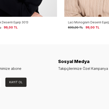
senli Eşarp 3013
Laci Monogram Desenli Eşarp 30
9,00
TL
699,00
TL
99,00
TL
Sosyal Medya
enimize abone
Takipçilerimize Özel Kampanya v
KAYIT OL