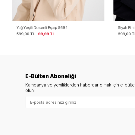
Yağ Yeşili Desenli Eşarp 5694
Siyah Etnik De
599,00
TL
99,99
TL
699,00
TL
9
E-Bülten Aboneliği
Kampanya ve yeniliklerden haberdar olmak için e-bült
olun!