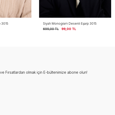
15
Siyah Monogram Desenli Eşarp 3015
699,00
TL
99,00
TL
e Fırsatlardan olmak için E-bültenimize abone olun!