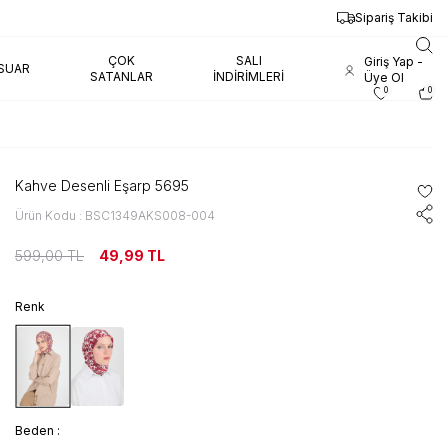
Sipariş Takibi
ÇOK
SALI
Giriş Yap -
SUAR
SATANLAR
İNDIRIMLERI
Üye Ol
0
0
Kahve Desenli Eşarp 5695
Ürün Kodu : BSC1349AKS008-004
599,00
TL
49,99
TL
Renk
Beden :