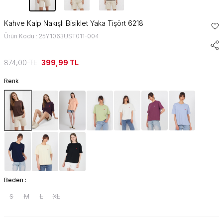
Kahve Kalp Nakışlı Bisiklet Yaka Tişört 6218
Ürün Kodu : 25Y1063UST011-004
874,00
TL
399,99
TL
Renk
Beden :
S
M
L
XL