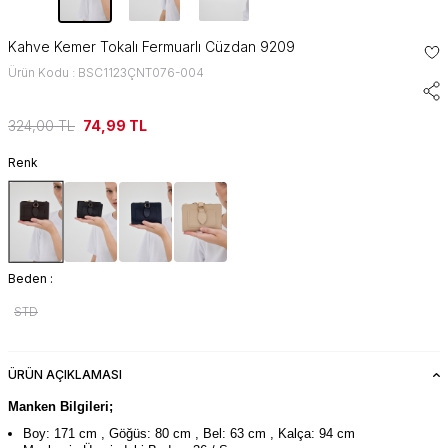
Kahve Kemer Tokalı Fermuarlı Cüzdan 9209
Ürün Kodu : BSC1123ÇNT076-004
324,00
TL
74,99
TL
Renk
Beden :
STD
ÜRÜN AÇIKLAMASI
Manken Bilgileri;
Boy: 171 cm , Göğüs: 80 cm , Bel: 63 cm , Kalça: 94 cm