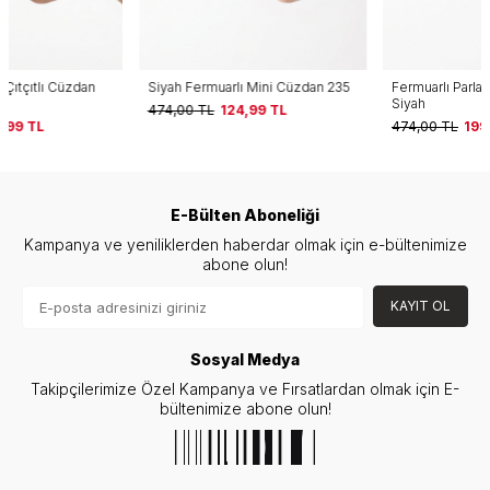
Siyah Fermuarlı Mini Cüzdan 235
Fermuarlı Parlak Cüzdan 189
Siyah
474,00
TL
124,99
TL
474,00
TL
199,99
TL
E-Bülten Aboneliği
Kampanya ve yeniliklerden haberdar olmak için e-bültenimize
abone olun!
KAYIT OL
Sosyal Medya
Takipçilerimize Özel Kampanya ve Fırsatlardan olmak için E-
bültenimize abone olun!