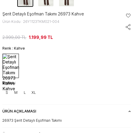
Şerit Detaylı Eşofman Takımı 26973 Kahve
Ürün Kodu : 26Y1123TKM021-004
2.999,00
TL
1.199,99
TL
Renk :
Kahve
Beden :
S
M
L
XL
ÜRÜN AÇIKLAMASI
26973 Şerit Detaylı Eşofman Takımı