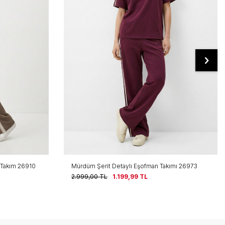
n Takım 26910
Mürdüm Şerit Detaylı Eşofman Takımı 26973
2.999,00
TL
1.199,99
TL