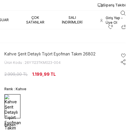
Sipariş Takibi
ÇOK
SALI
Giriş Yap -
SUAR
SATANLAR
İNDIRIMLERI
Üye Ol
0
0
Kahve Şerit Detaylı Tişört Eşofman Takım 26802
Ürün Kodu : 26Y1123TKM023-004
2.999,00
TL
1.199,99
TL
Renk :
Kahve
Beden :