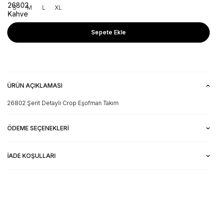
S
M
L
XL
Sepete Ekle
ÜRÜN AÇIKLAMASI
26802 Şerit Detaylı Crop Eşofman Takım
ÖDEME SEÇENEKLERI
İADE KOŞULLARI