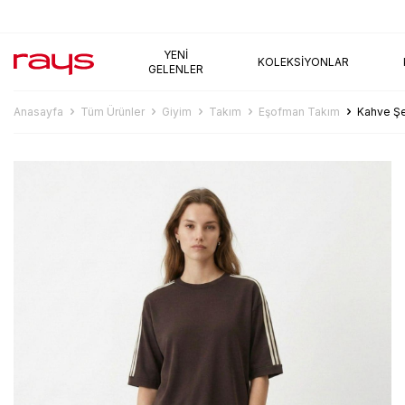
AYNI GÜN KARGO
YENI
KOLEKSIYONLAR
GELENLER
Anasayfa
Tüm Ürünler
Giyim
Takım
Eşofman Takım
Kahve Şe