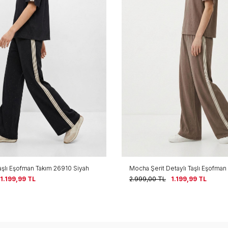
Taşlı Eşofman Takım 26910 Siyah
Mocha Şerit Detaylı Taşlı Eşofma
1.199,99
TL
2.999,00
TL
1.199,99
TL