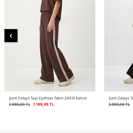
Şerit Detaylı Taşlı Eşofman Takım 26910 Kahve
Şerit Detaylı 
2.999,00
TL
1.199,99
TL
2.999,00
TL