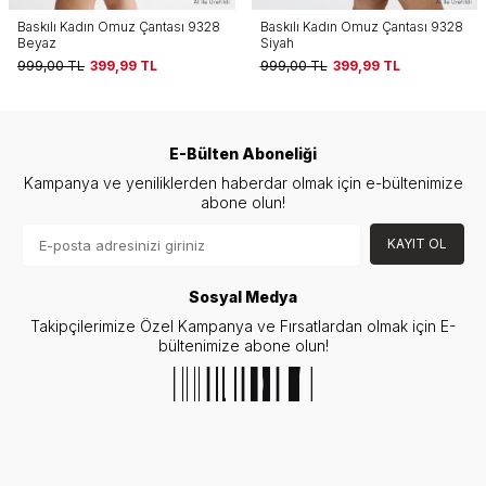
8
Baskılı Kadın Omuz Çantası 9328
Ayarlanabilir Askılı Kadın Omuz
Siyah
Çanta 9333 Siyah
999,00
TL
399,99
TL
999,00
TL
399,99
TL
E-Bülten Aboneliği
Kampanya ve yeniliklerden haberdar olmak için e-bültenimize
abone olun!
KAYIT OL
Sosyal Medya
Takipçilerimize Özel Kampanya ve Fırsatlardan olmak için E-
bültenimize abone olun!