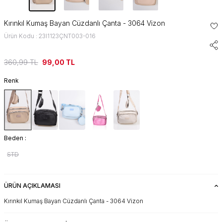
Kırınkıl Kumaş Bayan Cüzdanlı Çanta - 3064 Vizon
Ürün Kodu : 23I1123ÇNT003-016
360,99
TL
99,00
TL
Renk
Beden :
STD
ÜRÜN AÇIKLAMASI
Kırınkıl Kumaş Bayan Cüzdanlı Çanta - 3064 Vizon