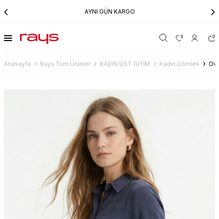
AYNI GÜN KARGO
0
0
Anasayfa
Rays Tüm Ürünler
KADIN ÜST GİYİM
Kadın Gömlek
Ove