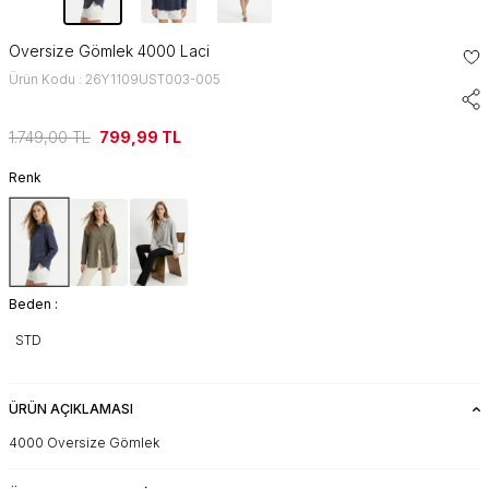
Oversize Gömlek 4000 Laci
Ürün Kodu : 26Y1109UST003-005
1.749,00
TL
799,99
TL
Renk
Beden :
STD
ÜRÜN AÇIKLAMASI
4000 Oversize Gömlek