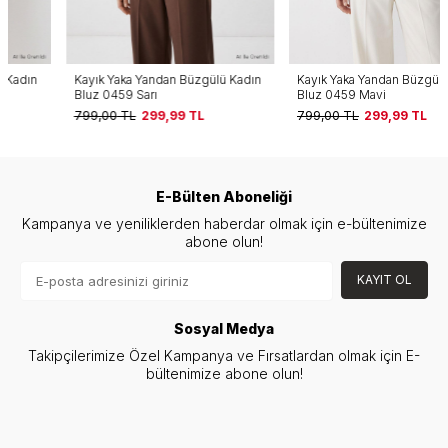
Kayık Yaka Yandan Büzgülü Kadın
Kayık Yaka Yandan Büzgülü Kadın
Bluz 0459 Sarı
Bluz 0459 Mavi
799,00
TL
299,99
TL
799,00
TL
299,99
TL
E-Bülten Aboneliği
Kampanya ve yeniliklerden haberdar olmak için e-bültenimize
abone olun!
KAYIT OL
Sosyal Medya
Takipçilerimize Özel Kampanya ve Fırsatlardan olmak için E-
bültenimize abone olun!