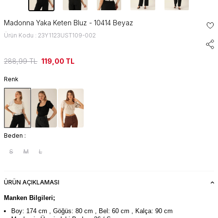
Madonna Yaka Keten Bluz - 10414 Beyaz
Ürün Kodu : 23Y1123UST109-002
288,99
TL
119,00
TL
Renk
Beden :
S
M
L
ÜRÜN AÇIKLAMASI
Manken Bilgileri;
Boy: 174 cm , Göğüs: 80 cm , Bel: 60 cm , Kalça: 90 cm