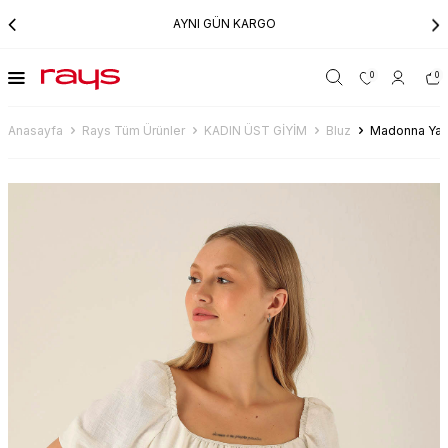
AYNI GÜN KARGO
0
0
Anasayfa
Rays Tüm Ürünler
KADIN ÜST GİYİM
Bluz
Madonna Yaka