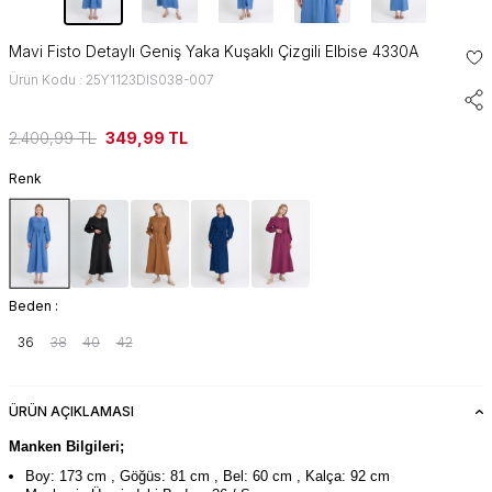
Mavi Fisto Detaylı Geniş Yaka Kuşaklı Çizgili Elbise 4330A
Ürün Kodu : 25Y1123DIS038-007
2.400,99
TL
349,99
TL
Renk
Beden :
36
38
40
42
ÜRÜN AÇIKLAMASI
Manken Bilgileri;
Boy: 173 cm , Göğüs: 81 cm , Bel: 60 cm , Kalça: 92 cm