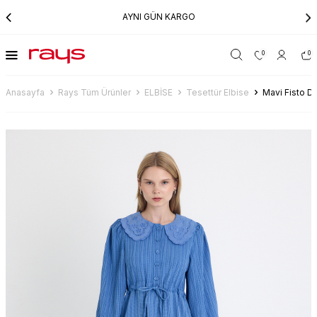
AYNI GÜN KARGO
0
0
Anasayfa
Rays Tüm Ürünler
ELBİSE
Tesettür Elbise
Mavi Fisto De