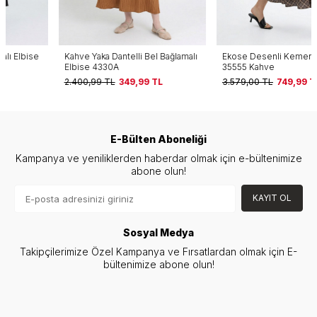
Kahve Yaka Dantelli Bel Bağlamalı
Ekose Desenli Kemerli Elbise
Elbise 4330A
35555 Kahve
2.400,99
TL
349,99
TL
3.579,00
TL
749,99
TL
E-Bülten Aboneliği
Kampanya ve yeniliklerden haberdar olmak için e-bültenimize
abone olun!
KAYIT OL
Sosyal Medya
Takipçilerimize Özel Kampanya ve Fırsatlardan olmak için E-
bültenimize abone olun!